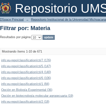
Filtrar por: Materia
Repositorio U
DSpace Principal
→
Repositorio Institucional de la Universidad Michoacan
Filtrar por: Materia
Resultados por página:
Mostrando ítems 1-10 de 671
info:eu-repo/classification/cti/7 (176)
info:eu-repo/classification/cti/5 (147)
info:eu-repo/classification/cti/4 (140)
info:eu-repo/classification/cti/6 (106)
info:eu-repo/classification/cti/1 (84)
Opción en Biología Experimental (36)
Opción en biotecnología molecular agropecuaria (19)
info:eu-repo/classification/cti/2 (18)