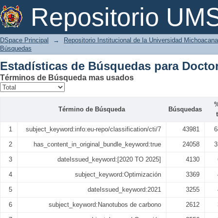
Estadísticas de Búsquedas
Repositorio U
DSpace Principal
→
Repositorio Institucional de la Universidad Michoacan
Búsquedas
Estadísticas de Búsquedas para Docto
Términos de Búsqueda mas usados
%
Término de Búsqueda
Búsquedas
1
subject_keyword:info:eu-repo/classification/cti/7
43981
6
2
has_content_in_original_bundle_keyword:true
24058
3
3
dateIssued_keyword:[2020 TO 2025]
4130
4
subject_keyword:Optimización
3369
5
dateIssued_keyword:2021
3255
6
subject_keyword:Nanotubos de carbono
2612