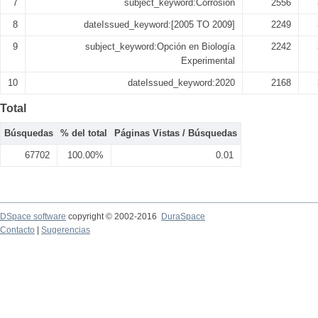
7
subject_keyword:Corrosión
2556
8
dateIssued_keyword:[2005 TO 2009]
2249
9
subject_keyword:Opción en Biología
2242
Experimental
10
dateIssued_keyword:2020
2168
Total
Búsquedas
% del total
Páginas Vistas / Búsquedas
67702
100.00%
0.01
DSpace software
copyright © 2002-2016
DuraSpace
Contacto
|
Sugerencias