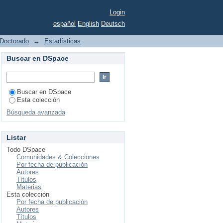
Login
español
English
Deutsch
Doctorado
→
Estadísticas
Buscar en DSpace
Buscar en DSpace
Esta colección
Búsqueda avanzada
Listar
Todo DSpace
Comunidades & Colecciones
Por fecha de publicación
Autores
Títulos
Materias
Esta colección
Por fecha de publicación
Autores
Títulos