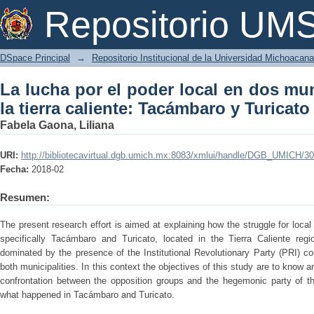
La lucha por el poder local en dos m
Repositorio U
Tacámbaro y Turicato 1946-1989
DSpace Principal
→
Repositorio Institucional de la Universidad Michoacan
La lucha por el poder local en dos mu
la tierra caliente: Tacámbaro y Turicat
Fabela Gaona, Liliana
URI:
http://bibliotecavirtual.dgb.umich.mx:8083/xmlui/handle/DGB_UMICH/3
Fecha:
2018-02
Resumen:
The present research effort is aimed at explaining how the struggle for local
specifically Tacámbaro and Turicato, located in the Tierra Caliente regi
dominated by the presence of the Institutional Revolutionary Party (PRI) co
both municipalities. In this context the objectives of this study are to know 
confrontation between the opposition groups and the hegemonic party of th
what happened in Tacámbaro and Turicato.