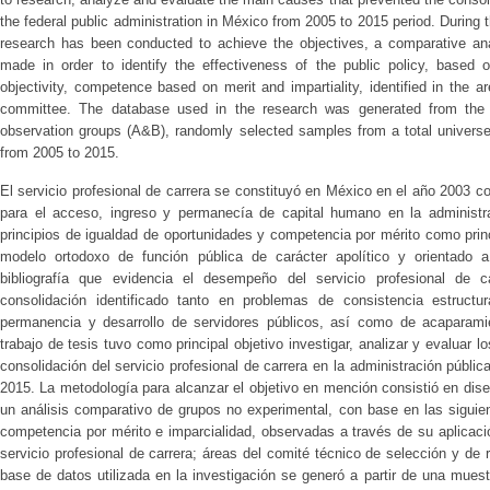
the federal public administration in México from 2005 to 2015 period. During t
research has been conducted to achieve the objectives, a comparative an
made in order to identify the effectiveness of the public policy, based o
objectivity, competence based on merit and impartiality, identified in the
committee. The database used in the research was generated from the a
observation groups (A&B), randomly selected samples from a total universe 
from 2005 to 2015.
El servicio profesional de carrera se constituyó en México en el año 2003 c
para el acceso, ingreso y permanecía de capital humano en la administra
principios de igualdad de oportunidades y competencia por mérito como pri
modelo ortodoxo de función pública de carácter apolítico y orientado a
bibliografía que evidencia el desempeño del servicio profesional de 
consolidación identificado tanto en problemas de consistencia estructur
permanencia y desarrollo de servidores públicos, así como de acaparamie
trabajo de tesis tuvo como principal objetivo investigar, analizar y evaluar l
consolidación del servicio profesional de carrera en la administración públi
2015. La metodología para alcanzar el objetivo en mención consistió en dise
un análisis comparativo de grupos no experimental, con base en las siguient
competencia por mérito e imparcialidad, observadas a través de su aplicaci
servicio profesional de carrera; áreas del comité técnico de selección y d
base de datos utilizada en la investigación se generó a partir de una mues