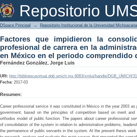
Factores que impidieron la consolidaci
Repositorio U
administración pública federal en Méx
al 2015
DSpace Principal
→
Repositorio Institucional de la Universidad Michoacan
Factores que impidieron la consolid
profesional de carrera en la administra
en México en el periodo comprendido d
Fernández González, Jorge Luis
URI:
http://bibliotecavirtual.dgb.umich.mx:8083/xmlui/handle/DGB_UMICH/3
Fecha:
2017-03
Resumen:
Career professional service it was constituted in México in the year 2003 as 
government, based on the principles of competition based on merit and imp
orthodox model of public function. The papers about career professional se
of consolidation of the system in relation to administrative problems, leadersh
the permanence of public servants in the system. At the present thesis work 
to research, analyze and evaluate the main causes that prevented the consoli