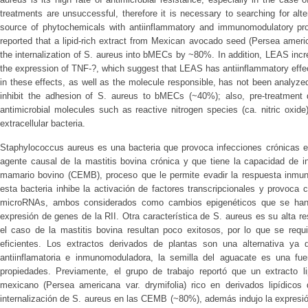
treatments are unsuccessful, therefore it is necessary to searching for al
source of phytochemicals with antiinflammatory and immunomodulatory prop
reported that a lipid-rich extract from Mexican avocado seed (Persea ameri
the internalization of S. aureus into bMECs by ~80%. In addition, LEAS inc
the expression of TNF-?, which suggest that LEAS has antiinflammatory eff
in these effects, as well as the molecule responsible, has not been analyz
inhibit the adhesion of S. aureus to bMECs (~40%); also, pre-treatment 
antimicrobial molecules such as reactive nitrogen species (ca. nitric oxide
extracellular bacteria.
Staphylococcus aureus es una bacteria que provoca infecciones crónicas e
agente causal de la mastitis bovina crónica y que tiene la capacidad de int
mamario bovino (CEMB), proceso que le permite evadir la respuesta inmun
esta bacteria inhibe la activación de factores transcripcionales y provoca
microRNAs, ambos considerados como cambios epigenéticos que se han r
expresión de genes de la RII. Otra característica de S. aureus es su alta re
el caso de la mastitis bovina resultan poco exitosos, por lo que se req
eficientes. Los extractos derivados de plantas son una alternativa ya
antiinflamatoria e inmunomoduladora, la semilla del aguacate es una fue
propiedades. Previamente, el grupo de trabajo reportó que un extracto l
mexicano (Persea americana var. drymifolia) rico en derivados lipídicos
internalización de S. aureus en las CEMB (~80%), además indujo la expresió