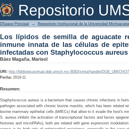
Los lípidos de semilla de aguacate 
Repositorio U
células de epitelio mamario bovino in
DSpace Principal
→
Repositorio Institucional de la Universidad Michoacan
Los lípidos de semilla de aguacate r
inmune innata de las células de epit
infectadas con Staphylococcus aureus
Báez Magaña, Marisol
URI:
http://bibliotecavirtual.dgb.umich.mx:8083/xmlui/handle/DGB_UMICH/3
Fecha:
2019-11
Resumen:
Staphylococcus aureus is a bacterium that causes chronic infections in hum
pathogen associated with chronic bovine mastitis, which has been related with
bovine mammary epithelial cells (bMECs) that allow to it evade the host's in
S. aureus inhibits the activation of transcriptional factors and favors epige
histones and microRNAs), both are related with gene expression modulation o
aureus is its high rate of antimicrobial resistance, especially in the case 