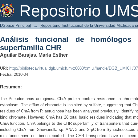
Análisis funcional de homólogos bacte
Repositorio U
DSpace Principal
→
Repositorio Institucional de la Universidad Michoacan
Análisis funcional de homólogos 
superfamilia CHR
Aguilar Barajas, María Esther
URI:
http://bibliotecavirtual.dgb.umich.mx:8083/xmlui/handle/DGB_UMICH/3
Fecha:
2010-04
Resumen:
The Pseudomonas aeruginosa ChrA protein confers resistance to chromate
cytoplasm. The efflux of chromate is inhibited by sulfate, suggesting that Chr
residues of ChrA from P. aeruginosa has been analyzed previously, identifyin
bind chromate. However, ChrA has 28 total basic residues indicating that m
ChrA function. ChrA belongs to the CHR superfamily of transporters that cu
including ChrA from Shewanella sp. ANA-3 and SrpC from Synechococcus e
resistance have not been reported. The CHR transporters have not been a