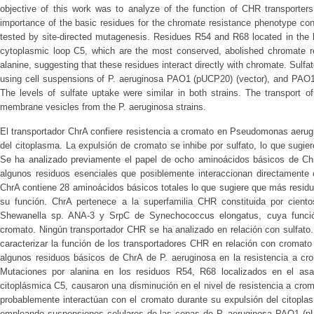
objective of this work was to analyze of the function of CHR transporters
importance of the basic residues for the chromate resistance phenotype co
tested by site-directed mutagenesis. Residues R54 and R68 located in the 
cytoplasmic loop C5, which are the most conserved, abolished chromate 
alanine, suggesting that these residues interact directly with chromate. Sulf
using cell suspensions of P. aeruginosa PAO1 (pUCP20) (vector), and PAO
The levels of sulfate uptake were similar in both strains. The transport o
membrane vesicles from the P. aeruginosa strains.
El transportador ChrA confiere resistencia a cromato en Pseudomonas aerugi
del citoplasma. La expulsión de cromato se inhibe por sulfato, lo que sugier
Se ha analizado previamente el papel de ocho aminoácidos básicos de ChrA
algunos residuos esenciales que posiblemente interaccionan directamente 
ChrA contiene 28 aminoácidos básicos totales lo que sugiere que más resid
su función. ChrA pertenece a la superfamilia CHR constituida por cient
Shewanella sp. ANA-3 y SrpC de Synechococcus elongatus, cuya funció
cromato. Ningún transportador CHR se ha analizado en relación con sulfato. 
caracterizar la función de los transportadores CHR en relación con cromato
algunos residuos básicos de ChrA de P. aeruginosa en la resistencia a cr
Mutaciones por alanina en los residuos R54, R68 localizados en el as
citoplásmica C5, causaron una disminución en el nivel de resistencia a crom
probablemente interactúan con el cromato durante su expulsión del citoplas
empleando suspensiones celulares de las cepas de P. aeruginosa PAO1 (p