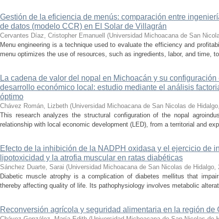
Gestión de la eficiencia de menús: comparación entre ingenier
de datos (modelo CCR) en El Solar de Villagrán
Cervantes Díaz, Cristopher Emanuell
(
Universidad Michoacana de San Nicola
Menu engineering is a technique used to evaluate the efficiency and profitabil
menu optimizes the use of resources, such as ingredients, labor, and time, to
La cadena de valor del nopal en Michoacán y su configuración e
desarrollo económico local: estudio mediante el análisis factor
óptimo
Chávez Román, Lizbeth
(
Universidad Michoacana de San Nicolas de Hidalgo
This research analyzes the structural configuration of the nopal agroindu
relationship with local economic development (LED), from a territorial and exp
Efecto de la inhibición de la NADPH oxidasa y el ejercicio de 
lipotoxicidad y la atrofia muscular en ratas diabéticas
Sánchez Duarte, Sarai
(
Universidad Michoacana de San Nicolas de Hidalgo
,
Diabetic muscle atrophy is a complication of diabetes mellitus that impai
thereby affecting quality of life. Its pathophysiology involves metabolic alterati
Reconversión agrícola y seguridad alimentaria en la región de
Chávez González, María Edith
(
Universidad Michoacana de San Nicolas de H