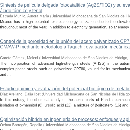
Síntesis de película delgada fotocatalítica (Ag2S/TiO2) y su e
ácido fórmico y fenol
Estrada Murillo, Aurora María
(
Universidad Michoacana de San Nicolas de Hi
Mexico has a high potential for solar energy utilization due to the elevated
throughout most of the year. In addition to electricity generation, solar energ
Control de la porosidad en la unión del acero galvanizado CP
GMAW-P mediante metodología Taguchi: evaluación mecánica, m
García Gómez, Maleni
(
Universidad Michoacana de San Nicolas de Hidalgo
,
The incorporation of advanced high-strength steels (AHSS) in the autom
complex-phase steels such as galvanized CP780, valued for its mechanical 
and ...
Estudio químico y evaluación del potencial biológico de metab
Díaz Arellano, Dalia Ibet
(
Universidad Michoacana de San Nicolas de Hidalgo
In this estudy, the chemical study of the aerial parts of Randia echinoca
isolation of ᴅ-mannitol (8), ursolic acid (22), a mixture of β-sitosterol (16) and 
Optimización híbrida en ingeniería de procesos: enfoques y ap
Ochoa Barragán, Rogelio
(
Universidad Michoacana de San Nicolas de Hidalg