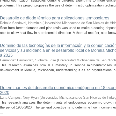
Hybrid optimization strategies combine different algorithms to more effic
problems. This project proposes the use of deterministic optimization techniq
Desarrollo de diodo térmico para aplicaciones termosolares
Rebollo Sandoval, Herminio
(
Universidad Michoacana de San Nicolas de Hid
Soot from forest biomass and pine resin was used to make a coating deposi
able to allow heat flow in a preferential direction. A thermal rectifier, also kno
Dominio de las tecnologías de la información y la comunicaci
servicios y su incidencia en el desarrollo local de Morelia Mic
a 2025
Hernández Hernández, Sidharta José
(
Universidad Michoacana de San Nicol
This research examines how ICT mastery in service microenterprises is
development in Morelia, Michoacán, understanding it as an organizational ca
...
Determinantes del desarrollo económico endógeno en 18 econ
2020
Luna Campos, Nery Ryan
(
Universidad Michoacana de San Nicolas de Hidal
This research analyzes the determinants of endogenous economic growth i
the period 1985-2020. The general objective is to determine how income ineq
...