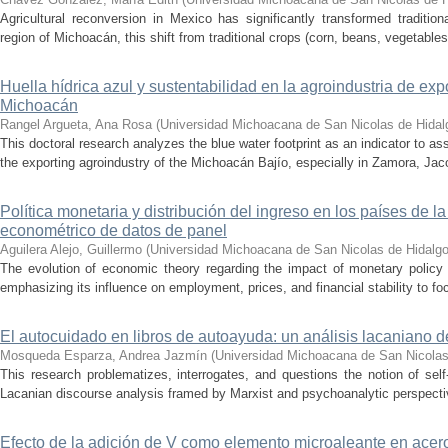
Agricultural reconversion in Mexico has significantly transformed traditio
region of Michoacán, this shift from traditional crops (corn, beans, vegetables)
Huella hídrica azul y sustentabilidad en la agroindustria de exp
Michoacán
Rangel Argueta, Ana Rosa
(
Universidad Michoacana de San Nicolas de Hidal
This doctoral research analyzes the blue water footprint as an indicator to a
the exporting agroindustry of the Michoacán Bajío, especially in Zamora, Jac
Política monetaria y distribución del ingreso en los países de
econométrico de datos de panel
Aguilera Alejo, Guillermo
(
Universidad Michoacana de San Nicolas de Hidalg
The evolution of economic theory regarding the impact of monetary policy
emphasizing its influence on employment, prices, and financial stability to foc
El autocuidado en libros de autoayuda: un análisis lacaniano d
Mosqueda Esparza, Andrea Jazmín
(
Universidad Michoacana de San Nicolas
This research problematizes, interrogates, and questions the notion of self
Lacanian discourse analysis framed by Marxist and psychoanalytic perspectiv
Efecto de la adición de V como elemento microaleante en ace