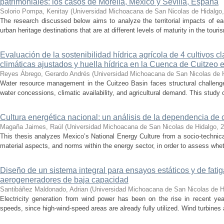
patrimoniales: los casos de Morelia, México y Sevilla, España
Solorio Pompa, Kenitay
(
Universidad Michoacana de San Nicolas de Hidalgo
The research discussed below aims to analyze the territorial impacts of e
urban heritage destinations that are at different levels of maturity in the touris
Evaluación de la sostenibilidad hídrica agrícola de 4 cultivos 
climáticas ajustados y huella hídrica en la Cuenca de Cuitzeo 
Reyes Ábrego, Gerardo Andrés
(
Universidad Michoacana de San Nicolas de 
Water resource management in the Cuitzeo Basin faces structural challenge
water concessions, climatic availability, and agricultural demand. This study
Cultura energética nacional: un análisis de la dependencia de 
Magaña Jaimes, Raúl
(
Universidad Michoacana de San Nicolas de Hidalgo
,
2
This thesis analyzes Mexico’s National Energy Culture from a socio-technical
material aspects, and norms within the energy sector, in order to assess whet
Diseño de un sistema integral para ensayos estáticos y de fatig
aerogeneradores de baja capacidad
Santibáñez Maldonado, Adrian
(
Universidad Michoacana de San Nicolas de H
Electricity generation from wind power has been on the rise in recent year
speeds, since high-wind-speed areas are already fully utilized. Wind turbines 