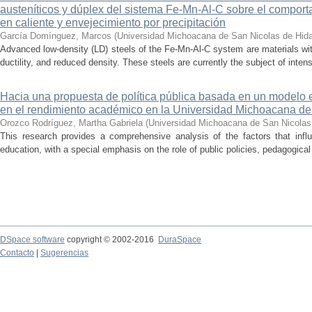
austeníticos y dúplex del sistema Fe-Mn-Al-C sobre el comporta
en caliente y envejecimiento por precipitación
García Domínguez, Marcos
(
Universidad Michoacana de San Nicolas de Hid
Advanced low-density (LD) steels of the Fe-Mn-Al-C system are materials wit
ductility, and reduced density. These steels are currently the subject of inte
Hacia una propuesta de política pública basada en un modelo e
en el rendimiento académico en la Universidad Michoacana de
Orozco Rodríguez, Martha Gabriela
(
Universidad Michoacana de San Nicolas
This research provides a comprehensive analysis of the factors that inf
education, with a special emphasis on the role of public policies, pedagogical
DSpace software
copyright © 2002-2016
DuraSpace
Contacto
|
Sugerencias