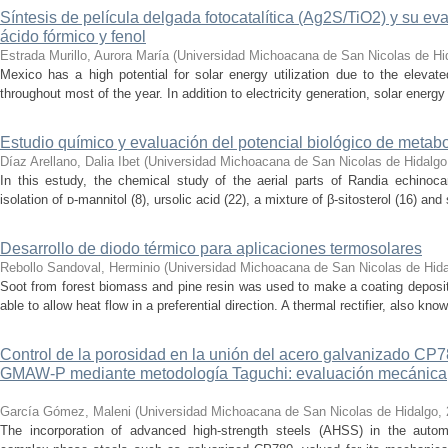
Síntesis de película delgada fotocatalítica (Ag2S/TiO2) y su e
ácido fórmico y fenol
Estrada Murillo, Aurora María
(
Universidad Michoacana de San Nicolas de Hi
Mexico has a high potential for solar energy utilization due to the elevated
throughout most of the year. In addition to electricity generation, solar energ
Estudio químico y evaluación del potencial biológico de metab
Díaz Arellano, Dalia Ibet
(
Universidad Michoacana de San Nicolas de Hidalgo
In this estudy, the chemical study of the aerial parts of Randia echinoca
isolation of ᴅ-mannitol (8), ursolic acid (22), a mixture of β-sitosterol (16) and 
Desarrollo de diodo térmico para aplicaciones termosolares
Rebollo Sandoval, Herminio
(
Universidad Michoacana de San Nicolas de Hid
Soot from forest biomass and pine resin was used to make a coating deposi
able to allow heat flow in a preferential direction. A thermal rectifier, also kno
Control de la porosidad en la unión del acero galvanizado CP
GMAW-P mediante metodología Taguchi: evaluación mecánica, m
García Gómez, Maleni
(
Universidad Michoacana de San Nicolas de Hidalgo
,
The incorporation of advanced high-strength steels (AHSS) in the autom