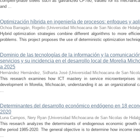
complex-phase steels such as galvanized CP780, valued for its mechanical 
and ...
Optimización híbrida en ingeniería de procesos: enfoques y ap
Ochoa Barragán, Rogelio
(
Universidad Michoacana de San Nicolas de Hidalg
Hybrid optimization strategies combine different algorithms to more effic
problems. This project proposes the use of deterministic optimization techniq
Dominio de las tecnologías de la información y la comunicaci
servicios y su incidencia en el desarrollo local de Morelia Mic
a 2025
Hernández Hernández, Sidharta José
(
Universidad Michoacana de San Nicol
This research examines how ICT mastery in service microenterprises is
development in Morelia, Michoacán, understanding it as an organizational ca
...
Determinantes del desarrollo económico endógeno en 18 econ
2020
Luna Campos, Nery Ryan
(
Universidad Michoacana de San Nicolas de Hidal
This research analyzes the determinants of endogenous economic growth i
the period 1985-2020. The general objective is to determine how income ineq
...