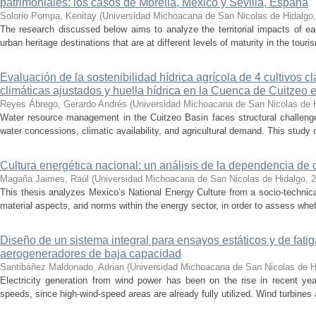
patrimoniales: los casos de Morelia, México y Sevilla, España
Solorio Pompa, Kenitay
(
Universidad Michoacana de San Nicolas de Hidalgo
The research discussed below aims to analyze the territorial impacts of e
urban heritage destinations that are at different levels of maturity in the touris
Evaluación de la sostenibilidad hídrica agrícola de 4 cultivos 
climáticas ajustados y huella hídrica en la Cuenca de Cuitzeo 
Reyes Ábrego, Gerardo Andrés
(
Universidad Michoacana de San Nicolas de 
Water resource management in the Cuitzeo Basin faces structural challenge
water concessions, climatic availability, and agricultural demand. This study
Cultura energética nacional: un análisis de la dependencia de 
Magaña Jaimes, Raúl
(
Universidad Michoacana de San Nicolas de Hidalgo
,
2
This thesis analyzes Mexico’s National Energy Culture from a socio-technical
material aspects, and norms within the energy sector, in order to assess whet
Diseño de un sistema integral para ensayos estáticos y de fatig
aerogeneradores de baja capacidad
Santibáñez Maldonado, Adrian
(
Universidad Michoacana de San Nicolas de H
Electricity generation from wind power has been on the rise in recent year
speeds, since high-wind-speed areas are already fully utilized. Wind turbines 