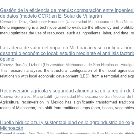
Gestión de la eficiencia de menús: comparación entre ingenier
de datos (modelo CCR) en El Solar de Villagrán
Cervantes Díaz, Cristopher Emanuell
(
Universidad Michoacana de San Nicola
Menu engineering is a technique used to evaluate the efficiency and profitabil
menu optimizes the use of resources, such as ingredients, labor, and time, to
La cadena de valor del nopal en Michoacán y su configuración e
desarrollo económico local: estudio mediante el análisis factor
óptimo
Chávez Román, Lizbeth
(
Universidad Michoacana de San Nicolas de Hidalgo
This research analyzes the structural configuration of the nopal agroindu
relationship with local economic development (LED), from a territorial and exp
Reconversión agrícola y seguridad alimentaria en la región de
Chávez González, María Edith
(
Universidad Michoacana de San Nicolas de H
Agricultural reconversion in Mexico has significantly transformed traditio
region of Michoacán, this shift from traditional crops (corn, beans, vegetables)
Huella hídrica azul y sustentabilidad en la agroindustria de exp
Michoacán
Rangel Argueta, Ana Rosa
(
Universidad Michoacana de San Nicolas de Hidal