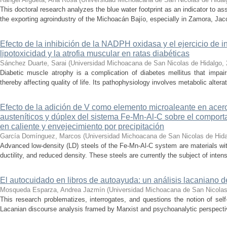
This doctoral research analyzes the blue water footprint as an indicator to a
the exporting agroindustry of the Michoacán Bajío, especially in Zamora, Jac
Efecto de la inhibición de la NADPH oxidasa y el ejercicio de 
lipotoxicidad y la atrofia muscular en ratas diabéticas
Sánchez Duarte, Sarai
(
Universidad Michoacana de San Nicolas de Hidalgo
,
Diabetic muscle atrophy is a complication of diabetes mellitus that impai
thereby affecting quality of life. Its pathophysiology involves metabolic alterati
Efecto de la adición de V como elemento microaleante en ace
austeníticos y dúplex del sistema Fe-Mn-Al-C sobre el comporta
en caliente y envejecimiento por precipitación
García Domínguez, Marcos
(
Universidad Michoacana de San Nicolas de Hid
Advanced low-density (LD) steels of the Fe-Mn-Al-C system are materials wit
ductility, and reduced density. These steels are currently the subject of inte
El autocuidado en libros de autoayuda: un análisis lacaniano d
Mosqueda Esparza, Andrea Jazmín
(
Universidad Michoacana de San Nicolas
This research problematizes, interrogates, and questions the notion of self
Lacanian discourse analysis framed by Marxist and psychoanalytic perspectiv