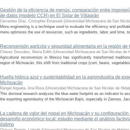
Gestión de la eficiencia de menús: comparación entre ingenier
de datos (modelo CCR) en El Solar de Villagrán
Cervantes Díaz, Cristopher Emanuell
(
Universidad Michoacana de San Nicola
Menu engineering is a technique used to evaluate the efficiency and profitabil
menu optimizes the use of resources, such as ingredients, labor, and time, to
Reconversión agrícola y seguridad alimentaria en la región de
Chávez González, María Edith
(
Universidad Michoacana de San Nicolas de H
Agricultural reconversion in Mexico has significantly transformed traditio
region of Michoacán, this shift from traditional crops (corn, beans, vegetables)
Huella hídrica azul y sustentabilidad en la agroindustria de exp
Michoacán
Rangel Argueta, Ana Rosa
(
Universidad Michoacana de San Nicolas de Hidal
This doctoral research analyzes the blue water footprint as an indicator to a
the exporting agroindustry of the Michoacán Bajío, especially in Zamora, Jac
La cadena de valor del nopal en Michoacán y su configuración e
desarrollo económico local: estudio mediante el análisis factor
óptimo
Chávez Román, Lizbeth
(
Universidad Michoacana de San Nicolas de Hidalgo