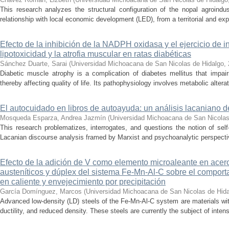
This research analyzes the structural configuration of the nopal agroindu
relationship with local economic development (LED), from a territorial and exp
Efecto de la inhibición de la NADPH oxidasa y el ejercicio de 
lipotoxicidad y la atrofia muscular en ratas diabéticas
Sánchez Duarte, Sarai
(
Universidad Michoacana de San Nicolas de Hidalgo
,
Diabetic muscle atrophy is a complication of diabetes mellitus that impai
thereby affecting quality of life. Its pathophysiology involves metabolic alterati
El autocuidado en libros de autoayuda: un análisis lacaniano d
Mosqueda Esparza, Andrea Jazmín
(
Universidad Michoacana de San Nicolas
This research problematizes, interrogates, and questions the notion of self
Lacanian discourse analysis framed by Marxist and psychoanalytic perspectiv
Efecto de la adición de V como elemento microaleante en ace
austeníticos y dúplex del sistema Fe-Mn-Al-C sobre el comporta
en caliente y envejecimiento por precipitación
García Domínguez, Marcos
(
Universidad Michoacana de San Nicolas de Hid
Advanced low-density (LD) steels of the Fe-Mn-Al-C system are materials wit
ductility, and reduced density. These steels are currently the subject of inte