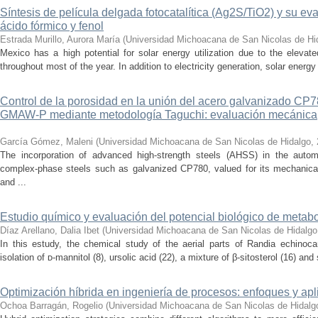
Síntesis de película delgada fotocatalítica (Ag2S/TiO2) y su e
ácido fórmico y fenol
Estrada Murillo, Aurora María
(
Universidad Michoacana de San Nicolas de Hi
Mexico has a high potential for solar energy utilization due to the elevated
throughout most of the year. In addition to electricity generation, solar energ
Control de la porosidad en la unión del acero galvanizado CP
GMAW-P mediante metodología Taguchi: evaluación mecánica, m
García Gómez, Maleni
(
Universidad Michoacana de San Nicolas de Hidalgo
,
The incorporation of advanced high-strength steels (AHSS) in the autom
complex-phase steels such as galvanized CP780, valued for its mechanical 
and ...
Estudio químico y evaluación del potencial biológico de metab
Díaz Arellano, Dalia Ibet
(
Universidad Michoacana de San Nicolas de Hidalgo
In this estudy, the chemical study of the aerial parts of Randia echinoca
isolation of ᴅ-mannitol (8), ursolic acid (22), a mixture of β-sitosterol (16) and 
Optimización híbrida en ingeniería de procesos: enfoques y ap
Ochoa Barragán, Rogelio
(
Universidad Michoacana de San Nicolas de Hidalg