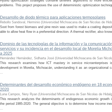
Hybrid optimization strategies combine different algorithms to more effic
problems. This project proposes the use of deterministic optimization techniq
Desarrollo de diodo térmico para aplicaciones termosolares
Rebollo Sandoval, Herminio
(
Universidad Michoacana de San Nicolas de Hid
Soot from forest biomass and pine resin was used to make a coating deposi
able to allow heat flow in a preferential direction. A thermal rectifier, also kno
Dominio de las tecnologías de la información y la comunicaci
servicios y su incidencia en el desarrollo local de Morelia Mic
a 2025
Hernández Hernández, Sidharta José
(
Universidad Michoacana de San Nicol
This research examines how ICT mastery in service microenterprises is
development in Morelia, Michoacán, understanding it as an organizational ca
...
Determinantes del desarrollo económico endógeno en 18 econ
2020
Luna Campos, Nery Ryan
(
Universidad Michoacana de San Nicolas de Hidal
This research analyzes the determinants of endogenous economic growth i
the period 1985-2020. The general objective is to determine how income ineq
...