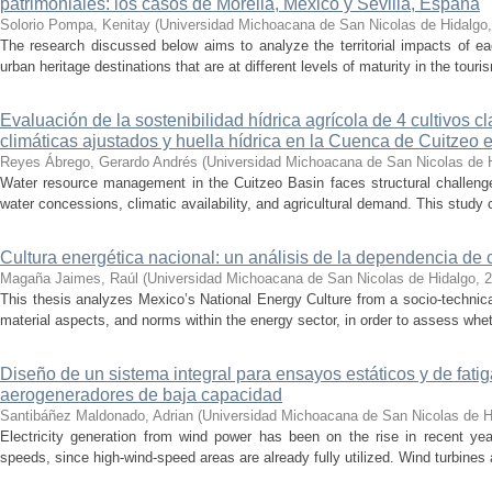
patrimoniales: los casos de Morelia, México y Sevilla, España
Solorio Pompa, Kenitay
(
Universidad Michoacana de San Nicolas de Hidalgo
The research discussed below aims to analyze the territorial impacts of e
urban heritage destinations that are at different levels of maturity in the touris
Evaluación de la sostenibilidad hídrica agrícola de 4 cultivos 
climáticas ajustados y huella hídrica en la Cuenca de Cuitzeo 
Reyes Ábrego, Gerardo Andrés
(
Universidad Michoacana de San Nicolas de 
Water resource management in the Cuitzeo Basin faces structural challenge
water concessions, climatic availability, and agricultural demand. This study
Cultura energética nacional: un análisis de la dependencia de 
Magaña Jaimes, Raúl
(
Universidad Michoacana de San Nicolas de Hidalgo
,
2
This thesis analyzes Mexico’s National Energy Culture from a socio-technical
material aspects, and norms within the energy sector, in order to assess whet
Diseño de un sistema integral para ensayos estáticos y de fatig
aerogeneradores de baja capacidad
Santibáñez Maldonado, Adrian
(
Universidad Michoacana de San Nicolas de H
Electricity generation from wind power has been on the rise in recent year
speeds, since high-wind-speed areas are already fully utilized. Wind turbines 