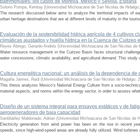
patrimoniales: los casos de Morelia, México y Sevilla, España
Solorio Pompa, Kenitay
(
Universidad Michoacana de San Nicolas de Hidalgo
The research discussed below aims to analyze the territorial impacts of e
urban heritage destinations that are at different levels of maturity in the touris
Evaluación de la sostenibilidad hídrica agrícola de 4 cultivos 
climáticas ajustados y huella hídrica en la Cuenca de Cuitzeo 
Reyes Ábrego, Gerardo Andrés
(
Universidad Michoacana de San Nicolas de 
Water resource management in the Cuitzeo Basin faces structural challenge
water concessions, climatic availability, and agricultural demand. This study
Cultura energética nacional: un análisis de la dependencia de 
Magaña Jaimes, Raúl
(
Universidad Michoacana de San Nicolas de Hidalgo
,
2
This thesis analyzes Mexico’s National Energy Culture from a socio-technical
material aspects, and norms within the energy sector, in order to assess whet
Diseño de un sistema integral para ensayos estáticos y de fatig
aerogeneradores de baja capacidad
Santibáñez Maldonado, Adrian
(
Universidad Michoacana de San Nicolas de H
Electricity generation from wind power has been on the rise in recent year
speeds, since high-wind-speed areas are already fully utilized. Wind turbines 