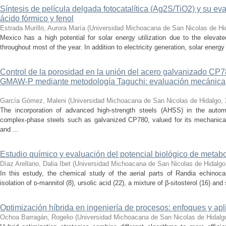
Síntesis de película delgada fotocatalítica (Ag2S/TiO2) y su e
ácido fórmico y fenol
Estrada Murillo, Aurora María
(
Universidad Michoacana de San Nicolas de Hi
Mexico has a high potential for solar energy utilization due to the elevated
throughout most of the year. In addition to electricity generation, solar energ
Control de la porosidad en la unión del acero galvanizado CP
GMAW-P mediante metodología Taguchi: evaluación mecánica, m
García Gómez, Maleni
(
Universidad Michoacana de San Nicolas de Hidalgo
,
The incorporation of advanced high-strength steels (AHSS) in the autom
complex-phase steels such as galvanized CP780, valued for its mechanical 
and ...
Estudio químico y evaluación del potencial biológico de metab
Díaz Arellano, Dalia Ibet
(
Universidad Michoacana de San Nicolas de Hidalgo
In this estudy, the chemical study of the aerial parts of Randia echinoca
isolation of ᴅ-mannitol (8), ursolic acid (22), a mixture of β-sitosterol (16) and 
Optimización híbrida en ingeniería de procesos: enfoques y ap
Ochoa Barragán, Rogelio
(
Universidad Michoacana de San Nicolas de Hidalg