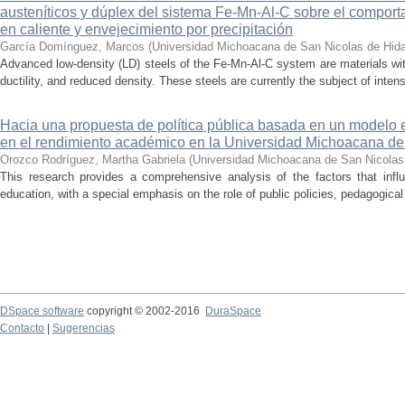
austeníticos y dúplex del sistema Fe-Mn-Al-C sobre el comporta
en caliente y envejecimiento por precipitación
García Domínguez, Marcos
(
Universidad Michoacana de San Nicolas de Hid
Advanced low-density (LD) steels of the Fe-Mn-Al-C system are materials wit
ductility, and reduced density. These steels are currently the subject of inte
Hacia una propuesta de política pública basada en un modelo e
en el rendimiento académico en la Universidad Michoacana de
Orozco Rodríguez, Martha Gabriela
(
Universidad Michoacana de San Nicolas
This research provides a comprehensive analysis of the factors that inf
education, with a special emphasis on the role of public policies, pedagogical
DSpace software
copyright © 2002-2016
DuraSpace
Contacto
|
Sugerencias