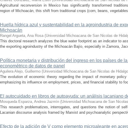
Agricultural reconversion in Mexico has significantly transformed traditio
region of Michoacán, this shift from traditional crops (corn, beans, vegetables)
Huella hídrica azul y sustentabilidad en la agroindustria de exp
Michoacán
Rangel Argueta, Ana Rosa
(
Universidad Michoacana de San Nicolas de Hidal
This doctoral research analyzes the blue water footprint as an indicator to a
the exporting agroindustry of the Michoacán Bajío, especially in Zamora, Jac
Política monetaria y distribución del ingreso en los países de
econométrico de datos de panel
Aguilera Alejo, Guillermo
(
Universidad Michoacana de San Nicolas de Hidalg
The evolution of economic theory regarding the impact of monetary policy
emphasizing its influence on employment, prices, and financial stability to foc
El autocuidado en libros de autoayuda: un análisis lacaniano d
Mosqueda Esparza, Andrea Jazmín
(
Universidad Michoacana de San Nicolas
This research problematizes, interrogates, and questions the notion of self
Lacanian discourse analysis framed by Marxist and psychoanalytic perspectiv
Efecto de la adición de V como elemento microaleante en ace