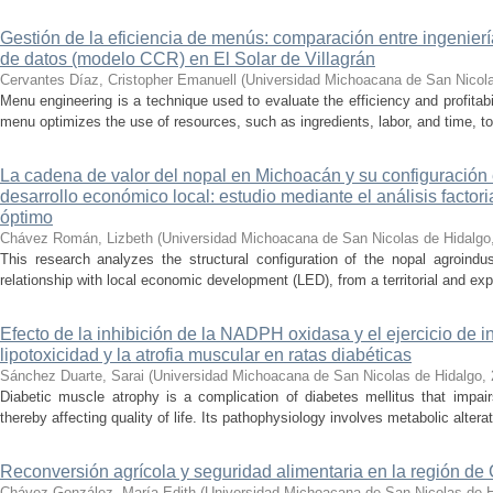
Gestión de la eficiencia de menús: comparación entre ingenier
de datos (modelo CCR) en El Solar de Villagrán
Cervantes Díaz, Cristopher Emanuell
(
Universidad Michoacana de San Nicola
Menu engineering is a technique used to evaluate the efficiency and profitabil
menu optimizes the use of resources, such as ingredients, labor, and time, to
La cadena de valor del nopal en Michoacán y su configuración e
desarrollo económico local: estudio mediante el análisis factor
óptimo
Chávez Román, Lizbeth
(
Universidad Michoacana de San Nicolas de Hidalgo
This research analyzes the structural configuration of the nopal agroindu
relationship with local economic development (LED), from a territorial and exp
Efecto de la inhibición de la NADPH oxidasa y el ejercicio de 
lipotoxicidad y la atrofia muscular en ratas diabéticas
Sánchez Duarte, Sarai
(
Universidad Michoacana de San Nicolas de Hidalgo
,
Diabetic muscle atrophy is a complication of diabetes mellitus that impai
thereby affecting quality of life. Its pathophysiology involves metabolic alterati
Reconversión agrícola y seguridad alimentaria en la región de
Chávez González, María Edith
(
Universidad Michoacana de San Nicolas de H