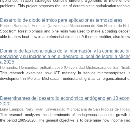
Hybrid optimization strategies combine different algorithms to more effic
problems. This project proposes the use of deterministic optimization techniq
Desarrollo de diodo térmico para aplicaciones termosolares
Rebollo Sandoval, Herminio
(
Universidad Michoacana de San Nicolas de Hid
Soot from forest biomass and pine resin was used to make a coating deposi
able to allow heat flow in a preferential direction. A thermal rectifier, also kno
Dominio de las tecnologías de la información y la comunicaci
servicios y su incidencia en el desarrollo local de Morelia Mic
a 2025
Hernández Hernández, Sidharta José
(
Universidad Michoacana de San Nicol
This research examines how ICT mastery in service microenterprises is
development in Morelia, Michoacán, understanding it as an organizational ca
...
Determinantes del desarrollo económico endógeno en 18 econ
2020
Luna Campos, Nery Ryan
(
Universidad Michoacana de San Nicolas de Hidal
This research analyzes the determinants of endogenous economic growth i
the period 1985-2020. The general objective is to determine how income ineq
...