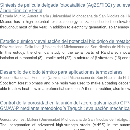
Síntesis de película delgada fotocatalítica (Ag2S/TiO2) y su e
ácido fórmico y fenol
Estrada Murillo, Aurora María
(
Universidad Michoacana de San Nicolas de Hi
Mexico has a high potential for solar energy utilization due to the elevated
throughout most of the year. In addition to electricity generation, solar energ
Estudio químico y evaluación del potencial biológico de metab
Díaz Arellano, Dalia Ibet
(
Universidad Michoacana de San Nicolas de Hidalgo
In this estudy, the chemical study of the aerial parts of Randia echinoca
isolation of ᴅ-mannitol (8), ursolic acid (22), a mixture of β-sitosterol (16) and 
Desarrollo de diodo térmico para aplicaciones termosolares
Rebollo Sandoval, Herminio
(
Universidad Michoacana de San Nicolas de Hid
Soot from forest biomass and pine resin was used to make a coating deposi
able to allow heat flow in a preferential direction. A thermal rectifier, also kno
Control de la porosidad en la unión del acero galvanizado CP
GMAW-P mediante metodología Taguchi: evaluación mecánica, m
García Gómez, Maleni
(
Universidad Michoacana de San Nicolas de Hidalgo
,
The incorporation of advanced high-strength steels (AHSS) in the autom