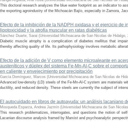
This doctoral research analyzes the blue water footprint as an indicator to a
the exporting agroindustry of the Michoacán Bajío, especially in Zamora, Jac
Efecto de la inhibición de la NADPH oxidasa y el ejercicio de 
lipotoxicidad y la atrofia muscular en ratas diabéticas
Sánchez Duarte, Sarai
(
Universidad Michoacana de San Nicolas de Hidalgo
,
Diabetic muscle atrophy is a complication of diabetes mellitus that impai
thereby affecting quality of life. Its pathophysiology involves metabolic alterati
Efecto de la adición de V como elemento microaleante en ace
austeníticos y dúplex del sistema Fe-Mn-Al-C sobre el comporta
en caliente y envejecimiento por precipitación
García Domínguez, Marcos
(
Universidad Michoacana de San Nicolas de Hid
Advanced low-density (LD) steels of the Fe-Mn-Al-C system are materials wit
ductility, and reduced density. These steels are currently the subject of inte
El autocuidado en libros de autoayuda: un análisis lacaniano d
Mosqueda Esparza, Andrea Jazmín
(
Universidad Michoacana de San Nicolas
This research problematizes, interrogates, and questions the notion of self
Lacanian discourse analysis framed by Marxist and psychoanalytic perspectiv