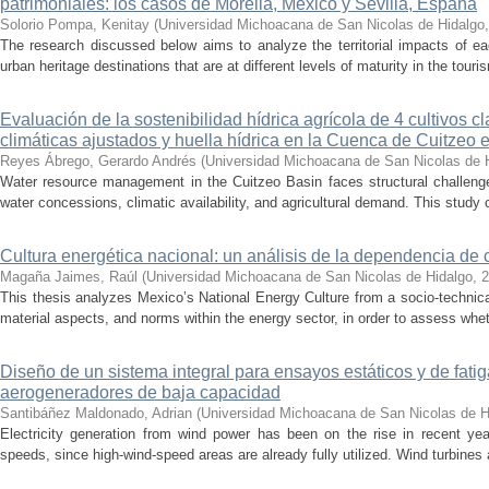
patrimoniales: los casos de Morelia, México y Sevilla, España
Solorio Pompa, Kenitay
(
Universidad Michoacana de San Nicolas de Hidalgo
The research discussed below aims to analyze the territorial impacts of e
urban heritage destinations that are at different levels of maturity in the touris
Evaluación de la sostenibilidad hídrica agrícola de 4 cultivos 
climáticas ajustados y huella hídrica en la Cuenca de Cuitzeo 
Reyes Ábrego, Gerardo Andrés
(
Universidad Michoacana de San Nicolas de 
Water resource management in the Cuitzeo Basin faces structural challenge
water concessions, climatic availability, and agricultural demand. This study
Cultura energética nacional: un análisis de la dependencia de 
Magaña Jaimes, Raúl
(
Universidad Michoacana de San Nicolas de Hidalgo
,
2
This thesis analyzes Mexico’s National Energy Culture from a socio-technical
material aspects, and norms within the energy sector, in order to assess whet
Diseño de un sistema integral para ensayos estáticos y de fatig
aerogeneradores de baja capacidad
Santibáñez Maldonado, Adrian
(
Universidad Michoacana de San Nicolas de H
Electricity generation from wind power has been on the rise in recent year
speeds, since high-wind-speed areas are already fully utilized. Wind turbines 