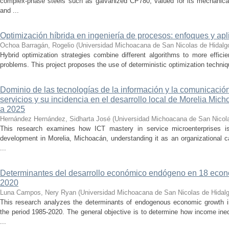
complex-phase steels such as galvanized CP780, valued for its mechanical 
and ...
Optimización híbrida en ingeniería de procesos: enfoques y ap
Ochoa Barragán, Rogelio
(
Universidad Michoacana de San Nicolas de Hidalg
Hybrid optimization strategies combine different algorithms to more effic
problems. This project proposes the use of deterministic optimization techniq
Dominio de las tecnologías de la información y la comunicaci
servicios y su incidencia en el desarrollo local de Morelia Mic
a 2025
Hernández Hernández, Sidharta José
(
Universidad Michoacana de San Nicol
This research examines how ICT mastery in service microenterprises is
development in Morelia, Michoacán, understanding it as an organizational ca
...
Determinantes del desarrollo económico endógeno en 18 econ
2020
Luna Campos, Nery Ryan
(
Universidad Michoacana de San Nicolas de Hidal
This research analyzes the determinants of endogenous economic growth i
the period 1985-2020. The general objective is to determine how income ineq
...