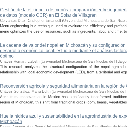
Gestión de la eficiencia de menús: comparación entre ingenier
de datos (modelo CCR) en El Solar de Villagrán
Cervantes Díaz, Cristopher Emanuell
(
Universidad Michoacana de San Nicola
Menu engineering is a technique used to evaluate the efficiency and profitabil
menu optimizes the use of resources, such as ingredients, labor, and time, to
La cadena de valor del nopal en Michoacán y su configuración e
desarrollo económico local: estudio mediante el análisis factor
óptimo
Chávez Román, Lizbeth
(
Universidad Michoacana de San Nicolas de Hidalgo
This research analyzes the structural configuration of the nopal agroindu
relationship with local economic development (LED), from a territorial and exp
Reconversión agrícola y seguridad alimentaria en la región de
Chávez González, María Edith
(
Universidad Michoacana de San Nicolas de H
Agricultural reconversion in Mexico has significantly transformed traditio
region of Michoacán, this shift from traditional crops (corn, beans, vegetables)
Huella hídrica azul y sustentabilidad en la agroindustria de exp
Michoacán
Rangel Argueta, Ana Rosa
(
Universidad Michoacana de San Nicolas de Hidal