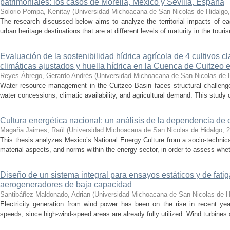
patrimoniales: los casos de Morelia, México y Sevilla, España
Solorio Pompa, Kenitay
(
Universidad Michoacana de San Nicolas de Hidalgo
The research discussed below aims to analyze the territorial impacts of e
urban heritage destinations that are at different levels of maturity in the touris
Evaluación de la sostenibilidad hídrica agrícola de 4 cultivos 
climáticas ajustados y huella hídrica en la Cuenca de Cuitzeo 
Reyes Ábrego, Gerardo Andrés
(
Universidad Michoacana de San Nicolas de 
Water resource management in the Cuitzeo Basin faces structural challenge
water concessions, climatic availability, and agricultural demand. This study
Cultura energética nacional: un análisis de la dependencia de 
Magaña Jaimes, Raúl
(
Universidad Michoacana de San Nicolas de Hidalgo
,
2
This thesis analyzes Mexico’s National Energy Culture from a socio-technical
material aspects, and norms within the energy sector, in order to assess whet
Diseño de un sistema integral para ensayos estáticos y de fatig
aerogeneradores de baja capacidad
Santibáñez Maldonado, Adrian
(
Universidad Michoacana de San Nicolas de H
Electricity generation from wind power has been on the rise in recent year
speeds, since high-wind-speed areas are already fully utilized. Wind turbines 