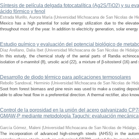
Síntesis de película delgada fotocatalítica (Ag2S/TiO2) y su e
ácido fórmico y fenol
Estrada Murillo, Aurora María
(
Universidad Michoacana de San Nicolas de Hi
Mexico has a high potential for solar energy utilization due to the elevated
throughout most of the year. In addition to electricity generation, solar energ
Estudio químico y evaluación del potencial biológico de metab
Díaz Arellano, Dalia Ibet
(
Universidad Michoacana de San Nicolas de Hidalgo
In this estudy, the chemical study of the aerial parts of Randia echinoca
isolation of ᴅ-mannitol (8), ursolic acid (22), a mixture of β-sitosterol (16) and 
Desarrollo de diodo térmico para aplicaciones termosolares
Rebollo Sandoval, Herminio
(
Universidad Michoacana de San Nicolas de Hid
Soot from forest biomass and pine resin was used to make a coating deposi
able to allow heat flow in a preferential direction. A thermal rectifier, also kno
Control de la porosidad en la unión del acero galvanizado CP
GMAW-P mediante metodología Taguchi: evaluación mecánica, m
García Gómez, Maleni
(
Universidad Michoacana de San Nicolas de Hidalgo
,
The incorporation of advanced high-strength steels (AHSS) in the autom