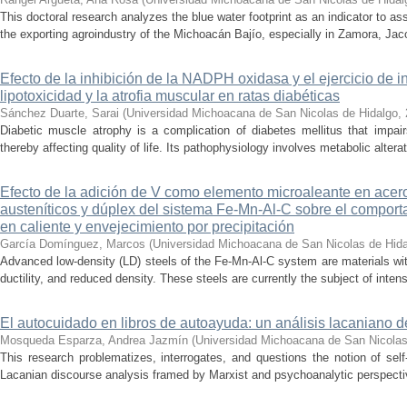
This doctoral research analyzes the blue water footprint as an indicator to a
the exporting agroindustry of the Michoacán Bajío, especially in Zamora, Jac
Efecto de la inhibición de la NADPH oxidasa y el ejercicio de 
lipotoxicidad y la atrofia muscular en ratas diabéticas
Sánchez Duarte, Sarai
(
Universidad Michoacana de San Nicolas de Hidalgo
,
Diabetic muscle atrophy is a complication of diabetes mellitus that impai
thereby affecting quality of life. Its pathophysiology involves metabolic alterati
Efecto de la adición de V como elemento microaleante en ace
austeníticos y dúplex del sistema Fe-Mn-Al-C sobre el comporta
en caliente y envejecimiento por precipitación
García Domínguez, Marcos
(
Universidad Michoacana de San Nicolas de Hid
Advanced low-density (LD) steels of the Fe-Mn-Al-C system are materials wit
ductility, and reduced density. These steels are currently the subject of inte
El autocuidado en libros de autoayuda: un análisis lacaniano d
Mosqueda Esparza, Andrea Jazmín
(
Universidad Michoacana de San Nicolas
This research problematizes, interrogates, and questions the notion of self
Lacanian discourse analysis framed by Marxist and psychoanalytic perspectiv