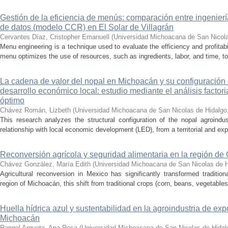
Gestión de la eficiencia de menús: comparación entre ingenier
de datos (modelo CCR) en El Solar de Villagrán
Cervantes Díaz, Cristopher Emanuell
(
Universidad Michoacana de San Nicola
Menu engineering is a technique used to evaluate the efficiency and profitabil
menu optimizes the use of resources, such as ingredients, labor, and time, to
La cadena de valor del nopal en Michoacán y su configuración e
desarrollo económico local: estudio mediante el análisis factor
óptimo
Chávez Román, Lizbeth
(
Universidad Michoacana de San Nicolas de Hidalgo
This research analyzes the structural configuration of the nopal agroindu
relationship with local economic development (LED), from a territorial and exp
Reconversión agrícola y seguridad alimentaria en la región de
Chávez González, María Edith
(
Universidad Michoacana de San Nicolas de H
Agricultural reconversion in Mexico has significantly transformed traditio
region of Michoacán, this shift from traditional crops (corn, beans, vegetables)
Huella hídrica azul y sustentabilidad en la agroindustria de exp
Michoacán
Rangel Argueta, Ana Rosa
(
Universidad Michoacana de San Nicolas de Hidal