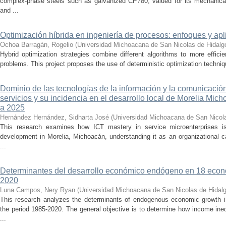
complex-phase steels such as galvanized CP780, valued for its mechanical 
and ...
Optimización híbrida en ingeniería de procesos: enfoques y ap
Ochoa Barragán, Rogelio
(
Universidad Michoacana de San Nicolas de Hidalg
Hybrid optimization strategies combine different algorithms to more effic
problems. This project proposes the use of deterministic optimization techniq
Dominio de las tecnologías de la información y la comunicaci
servicios y su incidencia en el desarrollo local de Morelia Mic
a 2025
Hernández Hernández, Sidharta José
(
Universidad Michoacana de San Nicol
This research examines how ICT mastery in service microenterprises is
development in Morelia, Michoacán, understanding it as an organizational ca
...
Determinantes del desarrollo económico endógeno en 18 econ
2020
Luna Campos, Nery Ryan
(
Universidad Michoacana de San Nicolas de Hidal
This research analyzes the determinants of endogenous economic growth i
the period 1985-2020. The general objective is to determine how income ineq
...