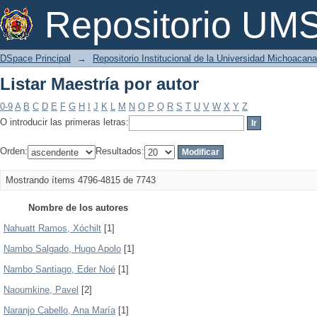
Listar Maestría por autor
Repositorio U
DSpace Principal
→
Repositorio Institucional de la Universidad Michoacan
Listar Maestría por autor
0-9
A
B
C
D
E
F
G
H
I
J
K
L
M
N
O
P
Q
R
S
T
U
V
W
X
Y
Z
O introducir las primeras letras:
Orden:
Resultados:
Mostrando ítems 4796-4815 de 7743
Nombre de los autores
Nahuatt Ramos, Xóchilt
[1]
Nambo Salgado, Hugo Apolo
[1]
Nambo Santiago, Eder Noé
[1]
Naoumkine, Pavel
[2]
Naranjo Cabello, Ana María
[1]