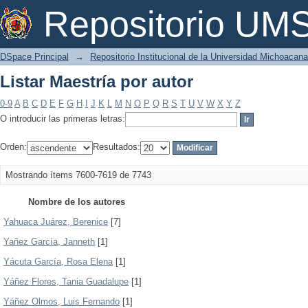
Listar Maestría por autor
Repositorio U
DSpace Principal
→
Repositorio Institucional de la Universidad Michoacan
Listar Maestría por autor
0-9
A
B
C
D
E
F
G
H
I
J
K
L
M
N
O
P
Q
R
S
T
U
V
W
X
Y
Z
O introducir las primeras letras:
Orden:
Resultados:
Mostrando ítems 7600-7619 de 7743
Nombre de los autores
Yahuaca Juárez, Berenice
[7]
Yañez García, Janneth
[1]
Yácuta García, Rosa Elena
[1]
Yáñez Flores, Tania Guadalupe
[1]
Yáñez Olmos, Luis Fernando
[1]