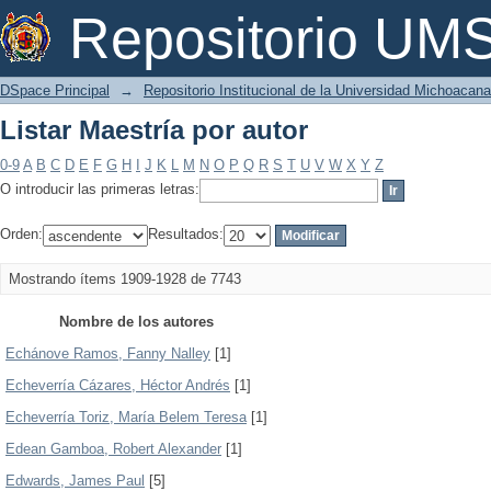
Listar Maestría por autor
Repositorio U
DSpace Principal
→
Repositorio Institucional de la Universidad Michoacan
Listar Maestría por autor
0-9
A
B
C
D
E
F
G
H
I
J
K
L
M
N
O
P
Q
R
S
T
U
V
W
X
Y
Z
O introducir las primeras letras:
Orden:
Resultados:
Mostrando ítems 1909-1928 de 7743
Nombre de los autores
Echánove Ramos, Fanny Nalley
[1]
Echeverría Cázares, Héctor Andrés
[1]
Echeverría Toriz, María Belem Teresa
[1]
Edean Gamboa, Robert Alexander
[1]
Edwards, James Paul
[5]