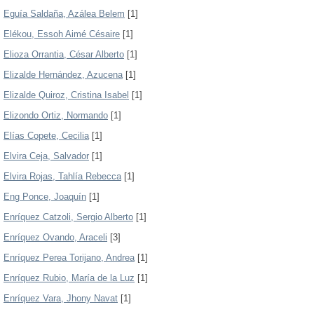
Eguía Saldaña, Azálea Belem
[1]
Elékou, Essoh Aimé Césaire
[1]
Elioza Orrantia, César Alberto
[1]
Elizalde Hernández, Azucena
[1]
Elizalde Quiroz, Cristina Isabel
[1]
Elizondo Ortiz, Normando
[1]
Elías Copete, Cecilia
[1]
Elvira Ceja, Salvador
[1]
Elvira Rojas, Tahlía Rebecca
[1]
Eng Ponce, Joaquín
[1]
Enríquez Catzoli, Sergio Alberto
[1]
Enríquez Ovando, Araceli
[3]
Enríquez Perea Torijano, Andrea
[1]
Enríquez Rubio, María de la Luz
[1]
Enríquez Vara, Jhony Navat
[1]