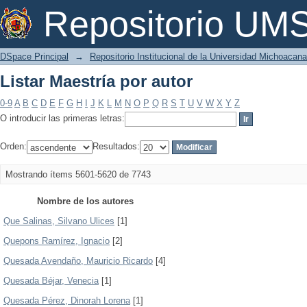
Listar Maestría por autor
Repositorio U
DSpace Principal
→
Repositorio Institucional de la Universidad Michoacan
Listar Maestría por autor
0-9
A
B
C
D
E
F
G
H
I
J
K
L
M
N
O
P
Q
R
S
T
U
V
W
X
Y
Z
O introducir las primeras letras:
Orden:
Resultados:
Mostrando ítems 5601-5620 de 7743
Nombre de los autores
Que Salinas, Silvano Ulices
[1]
Quepons Ramírez, Ignacio
[2]
Quesada Avendaño, Mauricio Ricardo
[4]
Quesada Béjar, Venecia
[1]
Quesada Pérez, Dinorah Lorena
[1]