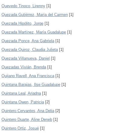
Quevedo Tinoco, Lirenny
[1]
Quezada Gutiérrez, María del Carmen
[1]
Quezada Hipólito, Jorge
[1]
Quezada Martínez, María Guadalupe
[1]
Quezada Ponce, Ana Gabriela
[1]
Quezada Quiroz, Claudia Julieta
[1]
Quezada Villanueva, Daniel
[1]
Quezadas Vivián, Brenda
[1]
Quijano Ravell, Ana Francisca
[1]
Quintana Barajas, Ilse Guadalupe
[1]
Quintana Leal, Ariadna
[1]
Quintana Owen, Patricia
[2]
Quintero Cervantes, Ana Delia
[2]
Quintero Duarte, Aline Deneb
[1]
Quintero Ortiz, Josué
[1]