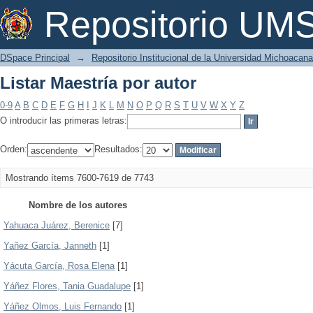
Listar Maestría por autor
Repositorio U
DSpace Principal
→
Repositorio Institucional de la Universidad Michoacan
Listar Maestría por autor
0-9
A
B
C
D
E
F
G
H
I
J
K
L
M
N
O
P
Q
R
S
T
U
V
W
X
Y
Z
O introducir las primeras letras:
Orden:
Resultados:
Mostrando ítems 7600-7619 de 7743
Nombre de los autores
Yahuaca Juárez, Berenice
[7]
Yañez García, Janneth
[1]
Yácuta García, Rosa Elena
[1]
Yáñez Flores, Tania Guadalupe
[1]
Yáñez Olmos, Luis Fernando
[1]