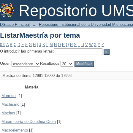
ListarMaestría por tema
Repositorio U
DSpace Principal
→
Repositorio Institucional de la Universidad Michoacan
ListarMaestría por tema
0-9
A
B
C
D
E
F
G
H
I
J
K
L
M
N
O
P
Q
R
S
T
U
V
W
X
Y
Z
O introducir las primeras letras:
Orden:
Resultados:
Mostrando ítems 12981-13000 de 17998
Materia
M-cresol
[1]
Machismo
[1]
Machos
[1]
Macro teoría de Dorothea Orem
[1]
Macroelemento
[1]