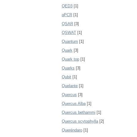
QED3
[1]
qPCR
[1]
QSAR
[3]
QSWAT
[1]
Quantum
[1]
Quark
[3]
Quark top
[1]
Quarks
[3]
Qubit
[1]
Quelante
[1]
Quercus
[3]
Quercus Alba
[1]
Quercus bethammi
[1]
Quercus scytophylla
[2]
Queréndaro
[1]