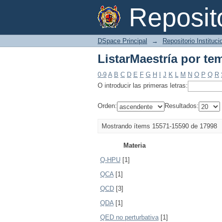
ListarMaestría por te
Reposi
DSpace Principal
→
Repositorio Instituc
ListarMaestría por te
0-9
A
B
C
D
E
F
G
H
I
J
K
L
M
N
O
P
Q
R
O introducir las primeras letras:
Orden:
Resultados:
Mostrando ítems 15571-15590 de 17998
Materia
Q-HPU
[1]
QCA
[1]
QCD
[3]
QDA
[1]
QED no perturbativa
[1]