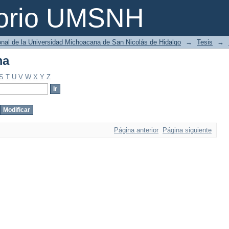
ma
torio UMSNH
ional de la Universidad Michoacana de San Nicolás de Hidalgo
→
Tesis
→
ma
S
T
U
V
W
X
Y
Z
Página anterior
Página siguiente