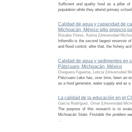
Sufficient and quality food as a pillar 
population while they attend primary school.
Calidad de agua y capacidad de carg
Michoacán, México sitio propicio par
Rosales Flores, Karina
(
Universidad Micho
Infiernillo is the second largest reservoir 
and flood control, after that, the fishery act
Calidad de agua y sedimentos en si
Pátzcuaro, Michoacán, México
Oseguera Figueroa, Leticia
(
Universidad M
Pátzcuaro Lake has, over time, been an eco
as a food generator, water supply and as a 
La calidad de la educación en e
García Rodríguez, Omar
(
Universidad Mich
The purpose of this research is to evalu
Michoacán State. Firstable the problem was
...