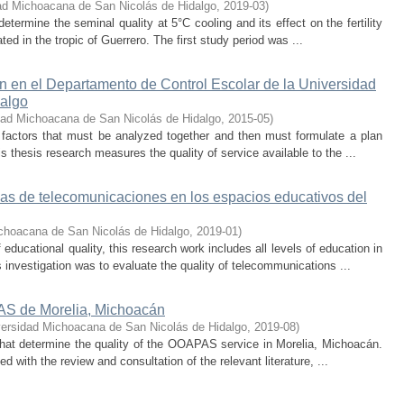
ad Michoacana de San Nicolás de Hidalgo
,
2019-03
)
etermine the seminal quality at 5°C cooling and its effect on the fertility
ted in the tropic of Guerrero. The first study period was ...
ión en el Departamento de Control Escolar de la Universidad
algo
dad Michoacana de San Nicolás de Hidalgo
,
2015-05
)
l factors that must be analyzed together and then must formulate a plan
s thesis research measures the quality of service available to the ...
emas de telecomunicaciones en los espacios educativos del
choacana de San Nicolás de Hidalgo
,
2019-01
)
 educational quality, this research work includes all levels of education in
 investigation was to evaluate the quality of telecommunications ...
PAS de Morelia, Michoacán
ersidad Michoacana de San Nicolás de Hidalgo
,
2019-08
)
 that determine the quality of the OOAPAS service in Morelia, Michoacán.
d with the review and consultation of the relevant literature, ...