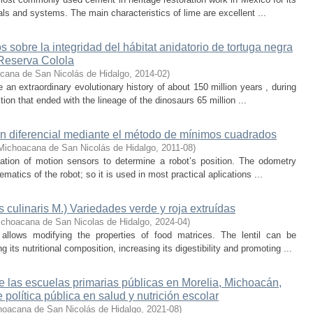
rials and systems. The main characteristics of lime are excellent ...
 sobre la integridad del hábitat anidatorio de tortuga negra
 Reserva Colola
cana de San Nicolás de Hidalgo
,
2014-02
)
e an extraordinary evolutionary history of about 150 million years , during
on that ended with the lineage of the dinosaurs 65 million ...
ón diferencial mediante el método de mínimos cuadrados
Michoacana de San Nicolás de Hidalgo
,
2011-08
)
ation of motion sensors to determine a robot’s position. The odometry
matics of the robot; so it is used in most practical aplications ...
s culinaris M.) Variedades verde y roja extruídas
ichoacana de San Nicolas de Hidalgo
,
2024-04
)
allows modifying the properties of food matrices. The lentil can be
g its nutritional composition, increasing its digestibility and promoting ...
de las escuelas primarias públicas en Morelia, Michoacán,
política pública en salud y nutrición escolar
hoacana de San Nicolás de Hidalgo
,
2021-08
)