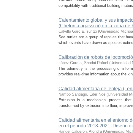
compatibility with traditional building mate
Calentamiento global y sus impactos
(Chelonia agassizii) en la zona de
Calvillo García, Yuritzi
(
Universidad Michoa
Sea turtles are a group of reptiles that hav
which events have drawn as species extincti
Calibración de robots de locomoci
López García, Shadai Rafael
(
Universidad 
The odometry is the processing of inform
provides real-time information about the kine
Calidad alimentaria de lenteja (Len
Nambo Santiago, Eder Noé
(
Universidad M
Extrusion is a mechanical process that 
transformed by extrusion into flour, improvin
Calidad alimentaria en el entorno 
en el periodo 2018-2021. Diseño de 
Rangel Calderón, Alondra
(
Universidad Mic