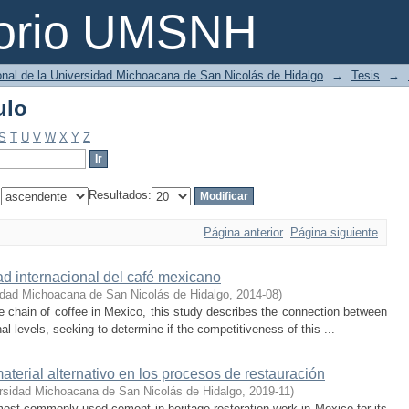
ulo
torio UMSNH
ional de la Universidad Michoacana de San Nicolás de Hidalgo
→
Tesis
→
ulo
S
T
U
V
W
X
Y
Z
:
Resultados:
Página anterior
Página siguiente
ad internacional del café mexicano
idad Michoacana de San Nicolás de Hidalgo
,
2014-08
)
ue chain of coffee in Mexico, this study describes the connection between
al levels, seeking to determine if the competitiveness of this ...
terial alternativo en los procesos de restauración
rsidad Michoacana de San Nicolás de Hidalgo
,
2019-11
)
ost commonly used cement in heritage restoration work in Mexico for its