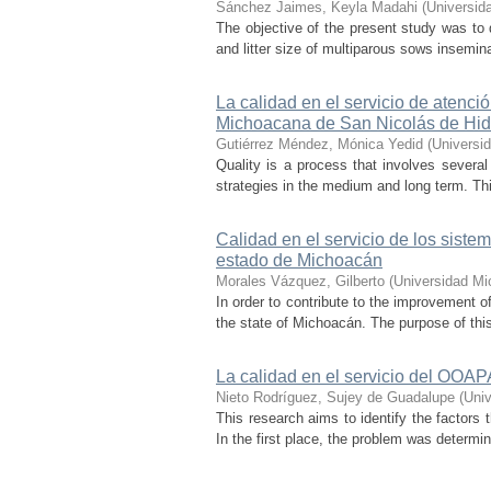
Sánchez Jaimes, Keyla Madahi
(
Universid
The objective of the present study was to d
and litter size of multiparous sows insemina
La calidad en el servicio de atenc
Michoacana de San Nicolás de Hid
Gutiérrez Méndez, Mónica Yedid
(
Universi
Quality is a process that involves severa
strategies in the medium and long term. Thi
Calidad en el servicio de los sist
estado de Michoacán
Morales Vázquez, Gilberto
(
Universidad Mi
In order to contribute to the improvement of
the state of Michoacán. The purpose of this
La calidad en el servicio del OOA
Nieto Rodríguez, Sujey de Guadalupe
(
Univ
This research aims to identify the factors
In the first place, the problem was determine