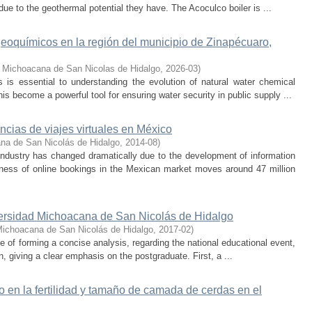
due to the geothermal potential they have. The Acoculco boiler is ...
eoquímicos en la región del municipio de Zinapécuaro,
 Michoacana de San Nicolas de Hidalgo
,
2026-03
)
is essential to understanding the evolution of natural water chemical
s become a powerful tool for ensuring water security in public supply ...
encias de viajes virtuales en México
na de San Nicolás de Hidalgo
,
2014-08
)
industry has changed dramatically due to the development of information
ess of online bookings in the Mexican market moves around 47 million
versidad Michoacana de San Nicolás de Hidalgo
Michoacana de San Nicolás de Hidalgo
,
2017-02
)
e of forming a concise analysis, regarding the national educational event,
n, giving a clear emphasis on the postgraduate. First, a ...
o en la fertilidad y tamaño de camada de cerdas en el