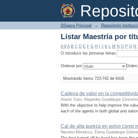
Listar Maestría por tít
Reposi
DSpace Principal
→
Repositorio Instituc
Listar Maestría por tít
0-9
A
B
C
D
E
F
G
H
I
J
K
L
M
N
O
P
Q
R
O introducir las primeras letras:
Ordenar por:
Orden
Mostrando ítems 723-742 de 6416
Cadena de valor en la competitivid
Alanís Soto, Alejandra Guadalupe
(
Univers
With the objective to help improve the val
each of the agents in both global and nation
Cal de alta pureza en polvo como ma
Navarro Mendoza, Elena Guadalupe
(
Unive
The lime turned off by hand has been the m