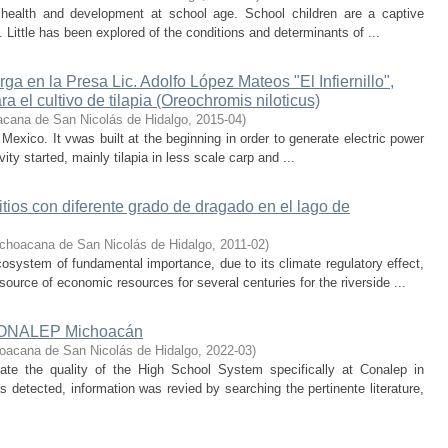
of health and development at school age. School children are a captive
 Little has been explored of the conditions and determinants of ...
a en la Presa Lic. Adolfo López Mateos "El Infiernillo",
a el cultivo de tilapia (Oreochromis niloticus)
acana de San Nicolás de Hidalgo
,
2015-04
)
of Mexico. It vwas built at the beginning in order to generate electric power
ivity started, mainly tilapia in less scale carp and ...
tios con diferente grado de dragado en el lago de
ichoacana de San Nicolás de Hidalgo
,
2011-02
)
system of fundamental importance, due to its climate regulatory effect,
source of economic resources for several centuries for the riverside ...
l CONALEP Michoacán
oacana de San Nicolás de Hidalgo
,
2022-03
)
ate the quality of the High School System specifically at Conalep in
 detected, information was revied by searching the pertinente literature,