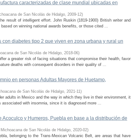
ufactura caracterizadas de clase mundial ubicadas en
choacana de San Nicolás de Hidalgo
,
2009-12
)
he result of intelligent effort. John Ruskin (1819-1900) British writer and
 based on winning national awards benefits, or those cited ...
 con diabetes tipo 2 que viven en zona urbana y rural un
hoacana de San Nicolás de Hidalgo
,
2018-06
)
uffer a greater risk of facing situations that compromise their health, favor
ure deaths with consequent disorders in their quality of ...
somnio en personas Adultas Mayores de Huetamo,
choacana de San Nicolás de Hidalgo
,
2021-11
)
er adults in Mexico and the way in which they live in their environment, it
es associated with insomnia, since it is diagnosed more ...
e Acoculco y Humeros, Puebla en base a la distribución de
 Michoacana de San Nicolás de Hidalgo
,
2020-02
)
bla, belonging to the Trans-Mexican Volcanic Belt, are areas that have