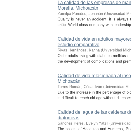
La calidad de las empresas de man
Morelia, Michoacán
Zamilpa Paredes, Johanán
(
Universidad Mi
Quality is never an accident; it is always t
critic. World class company with leadership
Calidad de vida en adultos mayores
estudio comparativo
Rivas Hernández, Karina
(
Universidad Mic
Older adults living with diabetes mellitus s
the development of complications and premat
Calidad de vida relacionada al in
Michoacán
Torres Román, César Iván
(
Universidad Mi
Due to the increase in the percentage of old
is difficult to reach old age without diseas
Calidad del agua de las calderas d
diatomeas
Sánchez Pérez, Evelyn Yatzil
(
Universidad
The boilers of Acoculco and Humeros, Pue