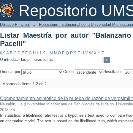
Listar Maestría por autor "Balanzario G
Repositorio U
DSpace Principal
→
Repositorio Institucional de la Universidad Michoacan
Listar Maestría por autor "Balanzario
Pacelli"
0-9
A
B
C
D
E
F
G
H
I
J
K
L
M
N
O
P
Q
R
S
T
U
V
W
X
Y
Z
O introducir las primeras letras:
Ordenar por:
Orden:
Resultados:
Mostrando ítems 1-2 de 2
Comportamiento asintótico de la prueba de razón de verosimili
Naumkin, Ilia
(
Universidad Michoacana de San Nicolás de Hidalgo. Universi
2018-09
)
In statistics, a likelihood ratio test is a hypothesis test used to compare tw
an alternative model. The test is based on the likelihood ratio, which expre