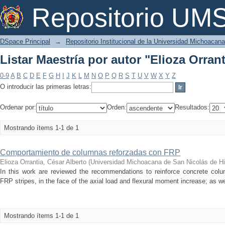
Listar Maestría por autor "Elioza Orrant
Repositorio U
DSpace Principal
→
Repositorio Institucional de la Universidad Michoacan
Listar Maestría por autor "Elioza Orrant
0-9
A
B
C
D
E
F
G
H
I
J
K
L
M
N
O
P
Q
R
S
T
U
V
W
X
Y
Z
O introducir las primeras letras:
Ordenar por:
Orden:
Resultados:
Mostrando ítems 1-1 de 1
Comportamiento de columnas reforzadas con FRP
Elioza Orrantia, César Alberto
(
Universidad Michoacana de San Nicolás de Hi
In this work are reviewed the recommendations to reinforce concrete colum
FRP stripes, in the face of the axial load and flexural moment increase; as w
Mostrando ítems 1-1 de 1