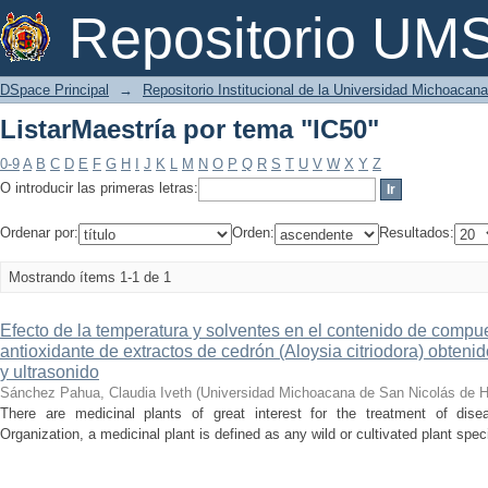
ListarMaestría por tema "IC50"
Repositorio U
DSpace Principal
→
Repositorio Institucional de la Universidad Michoacan
ListarMaestría por tema "IC50"
0-9
A
B
C
D
E
F
G
H
I
J
K
L
M
N
O
P
Q
R
S
T
U
V
W
X
Y
Z
O introducir las primeras letras:
Ordenar por:
Orden:
Resultados:
Mostrando ítems 1-1 de 1
Efecto de la temperatura y solventes en el contenido de compue
antioxidante de extractos de cedrón (Aloysia citriodora) obten
y ultrasonido
Sánchez Pahua, Claudia Iveth
(
Universidad Michoacana de San Nicolás de H
There are medicinal plants of great interest for the treatment of dis
Organization, a medicinal plant is defined as any wild or cultivated plant spe