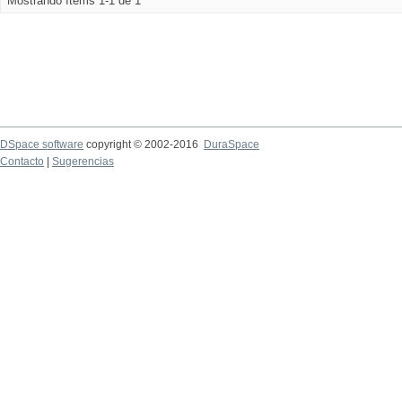
Mostrando ítems 1-1 de 1
DSpace software
copyright © 2002-2016
DuraSpace
Contacto
|
Sugerencias