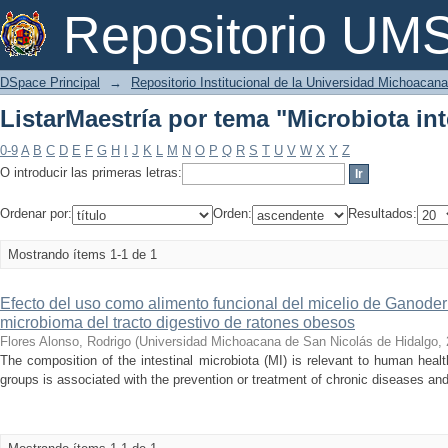
ListarMaestría por tema "Microbiota int
Repositorio U
DSpace Principal
→
Repositorio Institucional de la Universidad Michoacan
ListarMaestría por tema "Microbiota int
0-9
A
B
C
D
E
F
G
H
I
J
K
L
M
N
O
P
Q
R
S
T
U
V
W
X
Y
Z
O introducir las primeras letras:
Ordenar por:
Orden:
Resultados:
Mostrando ítems 1-1 de 1
Efecto del uso como alimento funcional del micelio de Ganoderma
microbioma del tracto digestivo de ratones obesos
Flores Alonso, Rodrigo
(
Universidad Michoacana de San Nicolás de Hidalgo
,
The composition of the intestinal microbiota (MI) is relevant to human healt
groups is associated with the prevention or treatment of chronic diseases an