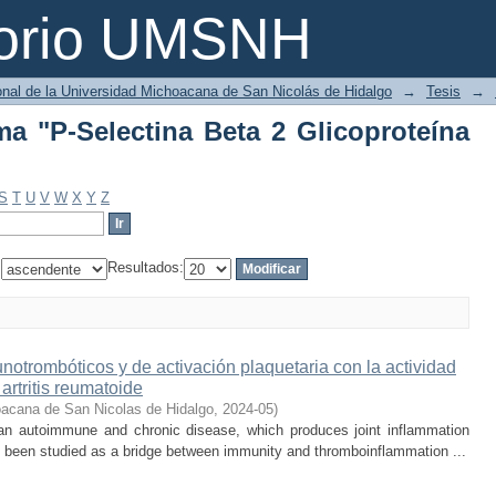
a "P-Selectina Beta 2 Glicoproteína IIbI
torio UMSNH
ional de la Universidad Michoacana de San Nicolás de Hidalgo
→
Tesis
→
ma "P-Selectina Beta 2 Glicoproteína
S
T
U
V
W
X
Y
Z
:
Resultados:
otrombóticos y de activación plaquetaria con la actividad
rtritis reumatoide
acana de San Nicolas de Hidalgo
,
2024-05
)
s an autoimmune and chronic disease, which produces joint inflammation
s been studied as a bridge between immunity and thromboinflammation ...