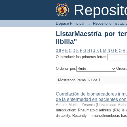
ListarMaestría por tem
Reposi
DSpace Principal
→
Repositorio Instituc
ListarMaestría por te
IIbIIIa"
0-9
A
B
C
D
E
F
G
H
I
J
K
L
M
N
O
P
Q
R
O introducir las primeras letras:
Ordenar por:
Orden
Mostrando ítems 1-1 de 1
Correlación de biomarcadores inmun
de la enfermedad en pacientes con a
Ambriz Murillo, Yesenia
(
Universidad Micho
Introduction: Rheumatoid arthritis (RA) i
disability. Recently, immunothrombosis ha