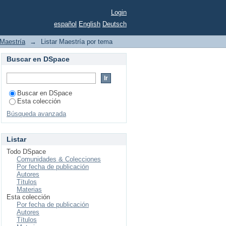
IIa"
Login
español
English
Deutsch
Maestría
→
Listar Maestría por tema
Buscar en DSpace
Buscar en DSpace
Esta colección
Búsqueda avanzada
Listar
Todo DSpace
Comunidades & Colecciones
Por fecha de publicación
Autores
Títulos
Materias
Esta colección
Por fecha de publicación
Autores
Títulos