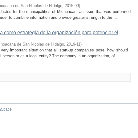
hoacana de San Nicolás de Hidalgo
,
2015-09
)
ducted for the municipalities of Michoacán, an issue that was performed
order to combine information and provide greater strength to the ...
ica como estrategia de la organización para potenciar el
choacana de San Nicolás de Hidalgo
,
2019-11
)
very important situation that all start-up companies pose, how should I
l person or as a legal entity? The company is an organization, of ...
aSpace