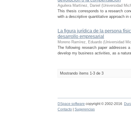
Aguilera Martínez, Daniel
(
Universidad Mic
This thesis corresponds to a research con
with a descriptive quantitative approach in 
La figura jurídica de la persona fís
desarrollo empresarial
Moreno Ramírez, Eduardo
(
Universidad Mi
The following research paper addresses a 
develop my business activities, as a natura
Mostrando ítems 1-3 de 3
DSpace software
copyright © 2002-2016
Dur
Contacto
|
Sugerencias