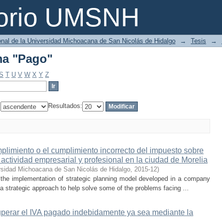
ma "Pago"
torio UMSNH
ional de la Universidad Michoacana de San Nicolás de Hidalgo
→
Tesis
→
ma "Pago"
S
T
U
V
W
X
Y
Z
:
Resultados:
mplimiento o el cumplimiento incorrecto del impuesto sobre
n actividad empresarial y profesional en la ciudad de Morelia
rsidad Michoacana de San Nicolás de Hidalgo
,
2015-12
)
f the implementation of strategic planning model developed in a company
 a strategic approach to help solve some of the problems facing ...
uperar el IVA pagado indebidamente ya sea mediante la