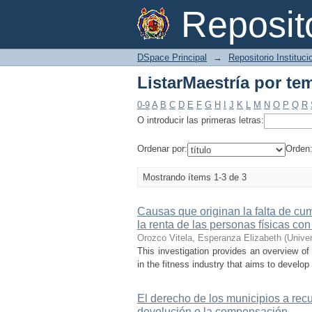
ListarMaestría por te
Reposi
DSpace Principal
→
Repositorio Instituc
ListarMaestría por te
0-9
A
B
C
D
E
F
G
H
I
J
K
L
M
N
O
P
Q
R
O introducir las primeras letras:
Ordenar por:
Orden
Mostrando ítems 1-3 de 3
Causas que originan la falta de cu
la renta de las personas físicas co
Orozco Vitela, Esperanza Elizabeth
(
Unive
This investigation provides an overview o
in the fitness industry that aims to develop
El derecho de los municipios a rec
devolución o la compensación