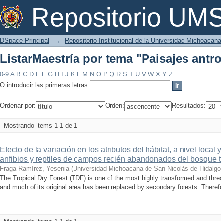
ListarMaestría por tema "Paisajes ant
Repositorio U
DSpace Principal
→
Repositorio Institucional de la Universidad Michoacan
ListarMaestría por tema "Paisajes ant
0-9
A
B
C
D
E
F
G
H
I
J
K
L
M
N
O
P
Q
R
S
T
U
V
W
X
Y
Z
O introducir las primeras letras:
Ordenar por:
Orden:
Resultados:
Mostrando ítems 1-1 de 1
Efecto de la variación en los atributos del hábitat, a nivel loca
anfibios y reptiles de campos recién abandonados del bosque t
Fraga Ramírez, Yesenia
(
Universidad Michoacana de San Nicolás de Hidalgo
The Tropical Dry Forest (TDF) is one of the most highly transformed and thre
and much of its original area has been replaced by secondary forests. Therefore