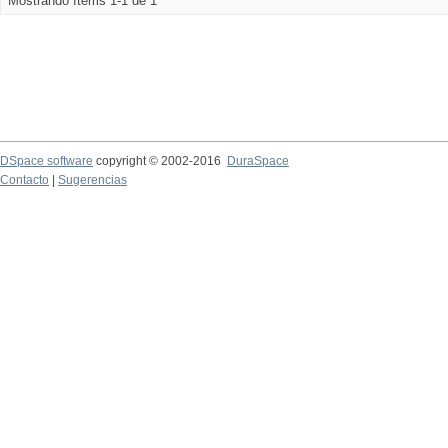
Mostrando ítems 1-1 de 1
DSpace software
copyright © 2002-2016
DuraSpace
Contacto
|
Sugerencias