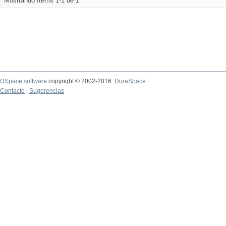
Mostrando ítems 1-1 de 1
DSpace software
copyright © 2002-2016
DuraSpace
Contacto
|
Sugerencias