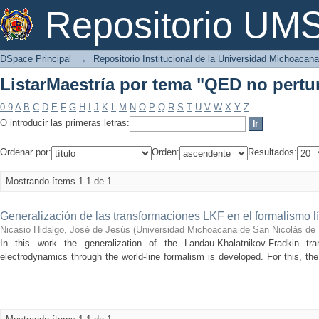
ListarMaestría por tema "QED no pertu
Repositorio U
DSpace Principal
→
Repositorio Institucional de la Universidad Michoacan
ListarMaestría por tema "QED no pertu
0-9
A
B
C
D
E
F
G
H
I
J
K
L
M
N
O
P
Q
R
S
T
U
V
W
X
Y
Z
O introducir las primeras letras:
Ordenar por:
Orden:
Resultados:
Mostrando ítems 1-1 de 1
Generalización de las transformaciones LKF en el formalismo 
Nicasio Hidalgo, José de Jesús
(
Universidad Michoacana de San Nicolás de 
In this work the generalization of the Landau-Khalatnikov-Fradkin tr
electrodynamics through the world-line formalism is developed. For this, the
...