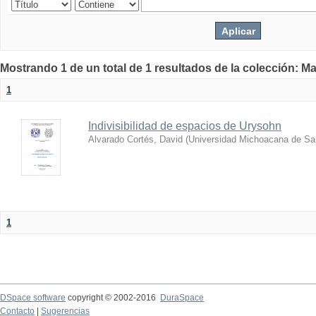
Mostrando 1 de un total de 1 resultados de la colección: Ma
1
Indivisibilidad de espacios de Urysohn
Alvarado Cortés, David
(
Universidad Michoacana de San
1
DSpace software
copyright © 2002-2016
DuraSpace
Contacto
|
Sugerencias