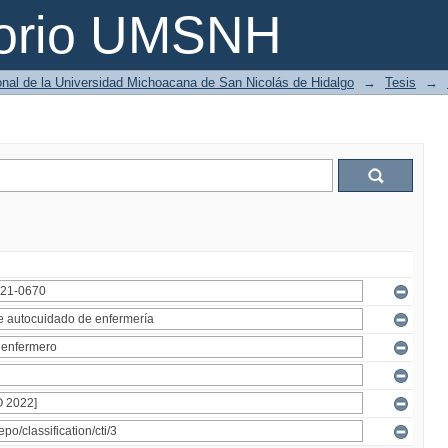
torio UMSNH
ional de la Universidad Michoacana de San Nicolás de Hidalgo
→
Tesis
→