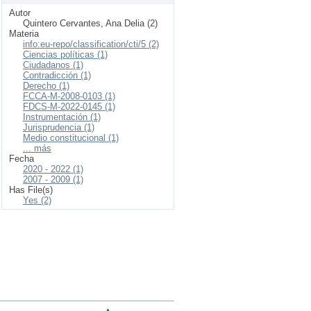
Autor
Quintero Cervantes, Ana Delia (2)
Materia
info:eu-repo/classification/cti/5 (2)
Ciencias políticas (1)
Ciudadanos (1)
Contradicción (1)
Derecho (1)
FCCA-M-2008-0103 (1)
FDCS-M-2022-0145 (1)
Instrumentación (1)
Jurisprudencia (1)
Medio constitucional (1)
... más
Fecha
2020 - 2022 (1)
2007 - 2009 (1)
Has File(s)
Yes (2)