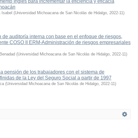
ento Inglés para incrementar la eficiencia y eficacia
choacán
 Isabel
(
Universidad Michoacana de San Nicolás de Hidalgo
,
2022-11
)
 de auditoría interna con base en el enfoque de riesgos,
nte COSO II ERM-Administración de riesgos empresariales
 Benadad
(
Universidad Michoacana de San Nicolás de Hidalgo
,
2022-11
)
la pensión de los trabajadores con el sistema de
finidas de la Ley del Seguro Social a partir de 1997
ica
(
Universidad Michoacana de San Nicolás de Hidalgo
,
2022-11
)