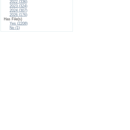
2022 (336)
2023 (324)
2024 (307)
2026 (176)
Has File(s)
Yes (2208)
No (1)