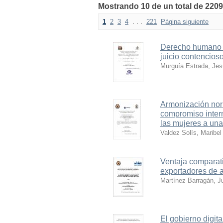
Mostrando 10 de un total de 2209
1
2
3
4
. . .
221
Página siguiente
Derecho humano a 
juicio contencioso
Murguía Estrada, Jes
Armonización nor
compromiso intern
las mujeres a una 
Valdez Solís, Maribel
Ventaja comparati
exportadores de 
Martínez Barragán, J
El gobierno digit