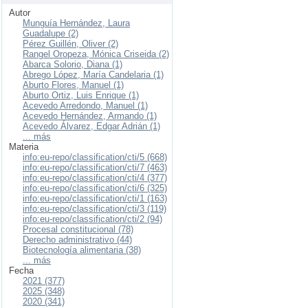
Autor
Munguía Hernández, Laura
Guadalupe (2)
Pérez Guillén, Oliver (2)
Rangel Oropeza, Mónica Criseida (2)
Abarca Solorio, Diana (1)
Abrego López, María Candelaria (1)
Aburto Flores, Manuel (1)
Aburto Ortiz, Luis Enrique (1)
Acevedo Arredondo, Manuel (1)
Acevedo Hernández, Armando (1)
Acevedo Álvarez, Edgar Adrián (1)
... más
Materia
info:eu-repo/classification/cti/5 (668)
info:eu-repo/classification/cti/7 (463)
info:eu-repo/classification/cti/4 (377)
info:eu-repo/classification/cti/6 (325)
info:eu-repo/classification/cti/1 (163)
info:eu-repo/classification/cti/3 (119)
info:eu-repo/classification/cti/2 (94)
Procesal constitucional (78)
Derecho administrativo (44)
Biotecnología alimentaria (38)
... más
Fecha
2021 (377)
2025 (348)
2020 (341)