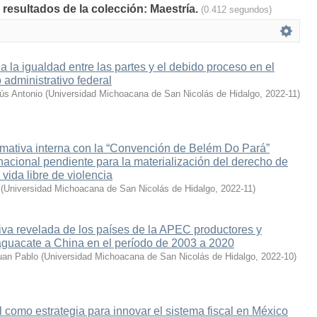
 resultados de la colección: Maestría.
(0.412 segundos)
la igualdad entre las partes y el debido proceso en el
 administrativo federal
ús Antonio
(
Universidad Michoacana de San Nicolás de Hidalgo
,
2022-11
)
mativa interna con la “Convención de Belém Do Pará”
acional pendiente para la materialización del derecho de
vida libre de violencia
(
Universidad Michoacana de San Nicolás de Hidalgo
,
2022-11
)
va revelada de los países de la APEC productores y
aguacate a China en el período de 2003 a 2020
uan Pablo
(
Universidad Michoacana de San Nicolás de Hidalgo
,
2022-10
)
al como estrategia para innovar el sistema fiscal en México