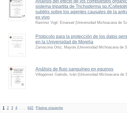
Análisis del efecto de los compuestos orgánico
sistema tripartita de Trichoderma sp./Colleto
subtilis sobre los agentes causales de la antr
ex vivo
Ramírez Vigil, Emanuel
(
Universidad Michoacana de Sa
Protocolo para la protección de los datos per
en la Universidad de Morelia
Zamacona Ortiz, Mayola
(
Universidad Michoacana de S
Análisis de flujo sanguíneo en equinos
Villagómez Galindo, Iván
(
Universidad Michoacana de S
1
2
3
4
. . .
642
Página siguiente