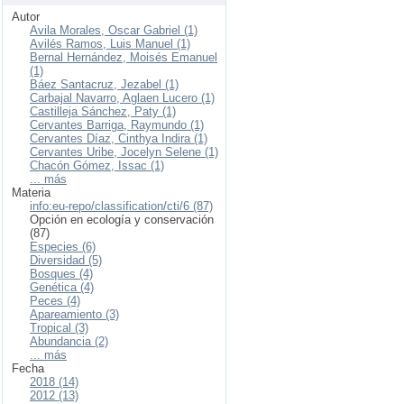
Autor
Avila Morales, Oscar Gabriel (1)
Avilés Ramos, Luis Manuel (1)
Bernal Hernández, Moisés Emanuel
(1)
Báez Santacruz, Jezabel (1)
Carbajal Navarro, Aglaen Lucero (1)
Castilleja Sánchez, Paty (1)
Cervantes Barriga, Raymundo (1)
Cervantes Díaz, Cinthya Indira (1)
Cervantes Uribe, Jocelyn Selene (1)
Chacón Gómez, Issac (1)
... más
Materia
info:eu-repo/classification/cti/6 (87)
Opción en ecología y conservación
(87)
Especies (6)
Diversidad (5)
Bosques (4)
Genética (4)
Peces (4)
Apareamiento (3)
Tropical (3)
Abundancia (2)
... más
Fecha
2018 (14)
2012 (13)