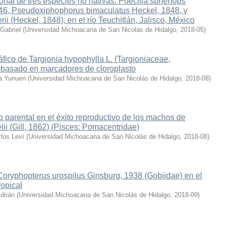
nal de tres especies no nativas: Poecilia sphenops
46, Pseudoxiphophorus bimaculatus Heckel, 1848, y
ii (Heckel, 1848), en el río Teuchitlán, Jalisco, México
Gabriel
(
Universidad Michoacana de San Nicolás de Hidalgo
,
2018-05
)
áfico de Targionia hypophylla L. (Targioniaceae,
 basado en marcadores de cloroplasto
la Yunuen
(
Universidad Michoacana de San Nicolás de Hidalgo
,
2018-08
)
o parental en el éxito reproductivo de los machos de
lii (Gill, 1862) (Pisces: Pomacentridae)
los Leví
(
Universidad Michoacana de San Nicolás de Hidalgo
,
2018-08
)
Coryphopterus urospilus Ginsburg, 1938 (Gobiidae) en el
ropical
drián
(
Universidad Michoacana de San Nicolás de Hidalgo
,
2018-09
)