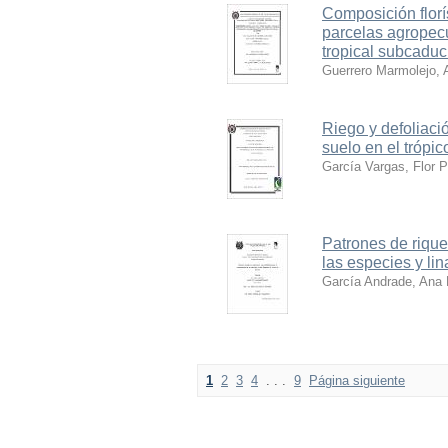
Composición florís
parcelas agropec
tropical subcaduc
Guerrero Marmolejo, A
Riego y defoliaci
suelo en el trópi
García Vargas, Flor 
Patrones de rique
las especies y li
García Andrade, Ana 
1
2
3
4
. . .
9
Página siguiente