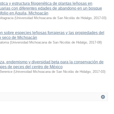
tica y estructura filogenética de plantas leñosas en
uarias con diferentes edades de abandono en un bosque
ifolio en Aquila, Michoacán
ltagracia
(
Universidad Michoacana de San Nicolás de Hidalgo
,
2017-03
)
ón sobre especies leñosas forrajeras y las propiedades del
co seco de Michoacán
Paloma
(
Universidad Michoacana de San Nicolás de Hidalgo
,
2017-08
)
za, endemismo y diversidad beta para la conservación de
najes de peces del centro de México
Berenice
(
Universidad Michoacana de San Nicolás de Hidalgo
,
2017-03
)