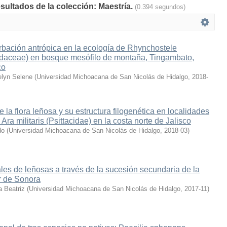
sultados de la colección: Maestría.
(0.394 segundos)
urbación antrópica en la ecología de Rhynchostele
hidaceae) en bosque mesófilo de montaña, Tingambato,
co
elyn Selene
(
Universidad Michoacana de San Nicolás de Hidalgo
,
2018-
 la flora leñosa y su estructura filogenética en localidades
 Ara militaris (Psittacidae) en la costa norte de Jalisco
do
(
Universidad Michoacana de San Nicolás de Hidalgo
,
2018-03
)
ales de leñosas a través de la sucesión secundaria de la
r de Sonora
a Beatriz
(
Universidad Michoacana de San Nicolás de Hidalgo
,
2017-11
)