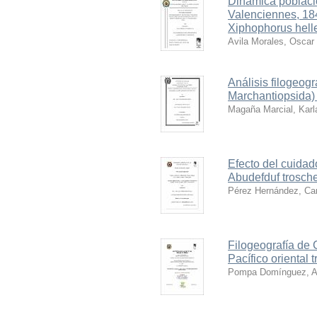
Dinámica poblacio
Valenciennes, 18
Xiphophorus heller
Avila Morales, Oscar 
Análisis filogeogr
Marchantiopsida)
Magaña Marcial, Kar
Efecto del cuidad
Abudefduf trosche
Pérez Hernández, Car
Filogeografía de 
Pacífico oriental t
Pompa Domínguez, A