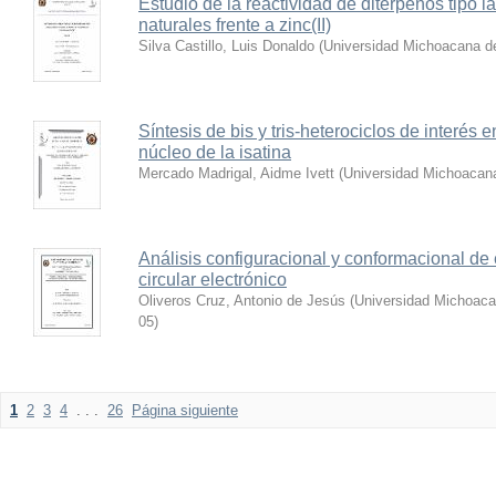
Estudio de la reactividad de diterpenos tipo 
naturales frente a zinc(II)
Silva Castillo, Luis Donaldo
(
Universidad Michoacana de
Síntesis de bis y tris-heterociclos de interés
núcleo de la isatina
Mercado Madrigal, Aidme Ivett
(
Universidad Michoacana
Análisis configuracional y conformacional de
circular electrónico
Oliveros Cruz, Antonio de Jesús
(
Universidad Michoaca
05
)
1
2
3
4
. . .
26
Página siguiente