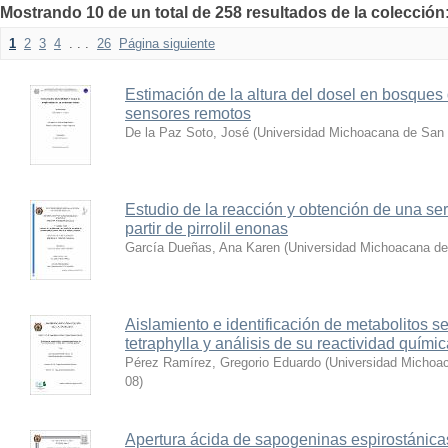
Mostrando 10 de un total de 258 resultados de la colección
1
2
3
4
. . .
26
Página siguiente
Estimación de la altura del dosel en bosque
sensores remotos
De la Paz Soto, José
(
Universidad Michoacana de San 
Estudio de la reacción y obtención de una se
partir de pirrolil enonas
García Dueñas, Ana Karen
(
Universidad Michoacana de
Aislamiento e identificación de metabolitos s
tetraphylla y análisis de su reactividad quími
Pérez Ramírez, Gregorio Eduardo
(
Universidad Michoac
08
)
Apertura ácida de sapogeninas espirostánic