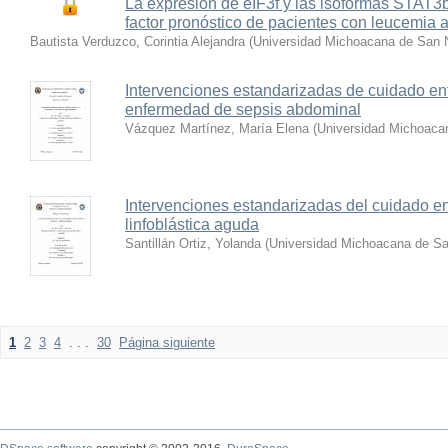
La expresión de eIF3f y las isoformas STAT3
factor pronóstico de pacientes con leucemia
Bautista Verduzco, Corintia Alejandra
(
Universidad Michoacana de San N
Intervenciones estandarizadas de cuidado e
enfermedad de sepsis abdominal
Vázquez Martínez, María Elena
(
Universidad Michoacan
Intervenciones estandarizadas del cuidado e
linfoblástica aguda
Santillán Ortiz, Yolanda
(
Universidad Michoacana de Sa
1
2
3
4
. . .
30
Página siguiente