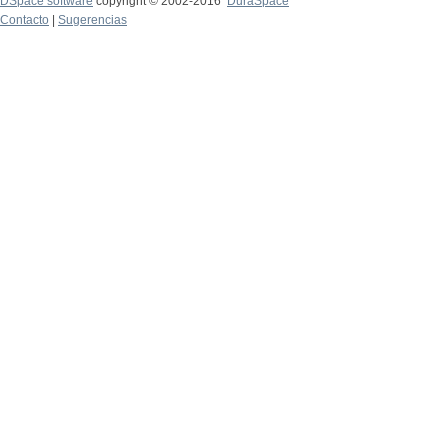
DSpace software
copyright © 2002-2016
DuraSpace
Contacto
|
Sugerencias