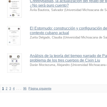
Creepypastas, la actualización del relato de te
¿No será puro cuento?
Ávila Bautista, Salvador
(
Universidad Michoacana de Sa
El Estornudo: construcción y configuración de 
contexto cubano actual
Zurita Delgado, Claudia
(
Universidad Michoacana de Sa
Análisis de la teoría del tiempo narrado de Pa
problema de los tres cuerpos de Cixin Liu
Durán Moctezuma, Alejandro
(
Universidad Michoacana 
1
2
3
4
. . .
96
Página siguiente