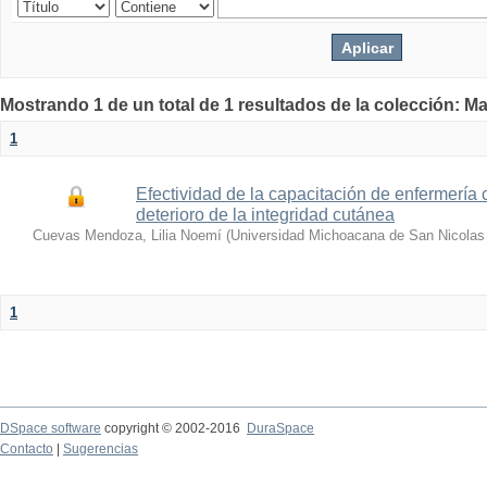
Mostrando 1 de un total de 1 resultados de la colección: Ma
1
Efectividad de la capacitación de enfermería
deterioro de la integridad cutánea
Cuevas Mendoza, Lilia Noemí
(
Universidad Michoacana de San Nicolas
1
DSpace software
copyright © 2002-2016
DuraSpace
Contacto
|
Sugerencias