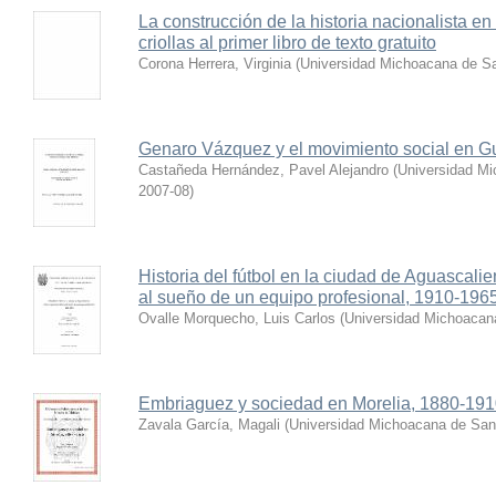
La construcción de la historia nacionalista e
criollas al primer libro de texto gratuito
Corona Herrera, Virginia
(
Universidad Michoacana de Sa
Genaro Vázquez y el movimiento social en G
Castañeda Hernández, Pavel Alejandro
(
Universidad Mi
2007-08
)
Historia del fútbol en la ciudad de Aguascali
al sueño de un equipo profesional, 1910-196
Ovalle Morquecho, Luis Carlos
(
Universidad Michoacan
Embriaguez y sociedad en Morelia, 1880-19
Zavala García, Magali
(
Universidad Michoacana de San 