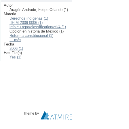
Autor
Aragón Andrade, Felipe Orlando (1)
Materia
Derechos indígenas (1)
IIH-M-2006-0006 (1)
info:eu-repo/classification/cti/4 (1)
Opción en historia de México (1)
Reforma constitucional (1)
... más
Fecha
2006 (1)
Has File(s)
Yes (1)
Theme by