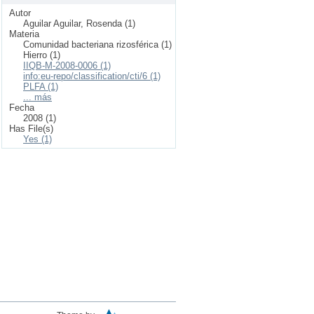
Autor
Aguilar Aguilar, Rosenda (1)
Materia
Comunidad bacteriana rizosférica (1)
Hierro (1)
IIQB-M-2008-0006 (1)
info:eu-repo/classification/cti/6 (1)
PLFA (1)
... más
Fecha
2008 (1)
Has File(s)
Yes (1)