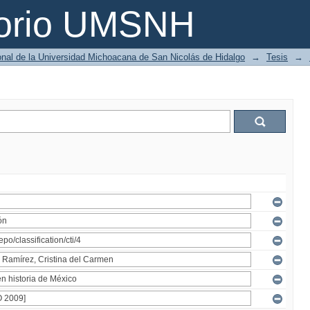
torio UMSNH
ional de la Universidad Michoacana de San Nicolás de Hidalgo
→
Tesis
→