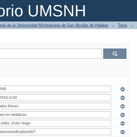
torio UMSNH
ional de la Universidad Michoacana de San Nicolás de Hidalgo
→
Tesis
→