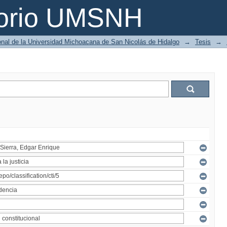
torio UMSNH
ional de la Universidad Michoacana de San Nicolás de Hidalgo
→
Tesis
→