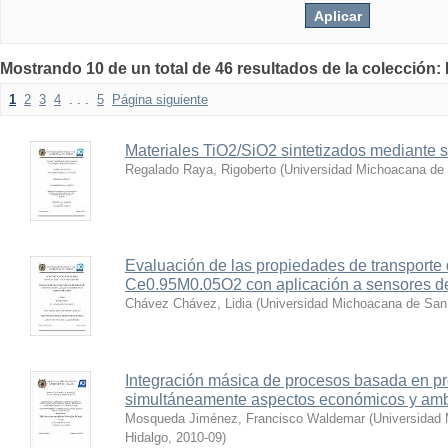
Mostrando 10 de un total de 46 resultados de la colección:
1
2
3
4
. . .
5
Página siguiente
Materiales TiO2/SiO2 sintetizados mediante s
Regalado Raya, Rigoberto
(
Universidad Michoacana de 
Evaluación de las propiedades de transporte 
Ce0.95M0.05O2 con aplicación a sensores d
Chávez Chávez, Lidia
(
Universidad Michoacana de San 
Integración másica de procesos basada en p
simultáneamente aspectos económicos y amb
Mosqueda Jiménez, Francisco Waldemar
(
Universidad
Hidalgo
,
2010-09
)