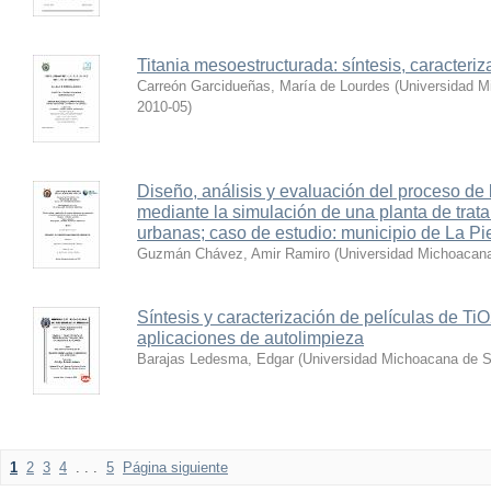
Titania mesoestructurada: síntesis, caracteriza
Carreón Garcidueñas, María de Lourdes
(
Universidad M
2010-05
)
Diseño, análisis y evaluación del proceso d
mediante la simulación de una planta de trat
urbanas; caso de estudio: municipio de La 
Guzmán Chávez, Amir Ramiro
(
Universidad Michoacana
Síntesis y caracterización de películas de Ti
aplicaciones de autolimpieza
Barajas Ledesma, Edgar
(
Universidad Michoacana de S
1
2
3
4
. . .
5
Página siguiente