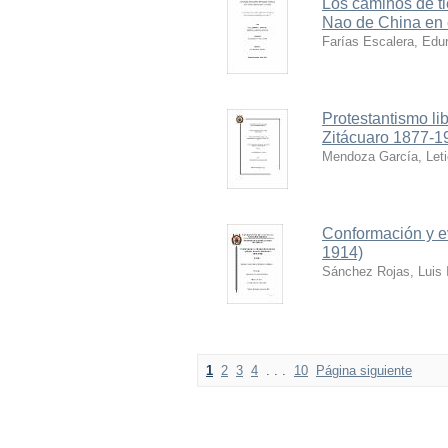
Los caminos de ti
Nao de China en e
Farías Escalera, Edu
Protestantismo lib
Zitácuaro 1877-1
Mendoza García, Leti
Conformación y ev
1914)
Sánchez Rojas, Luis 
1
2
3
4
. . .
10
Página siguiente