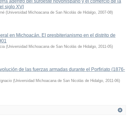
erra adentro del suroeste novohispano y el comercio de la
l siglo XVI
rné
(
Universidad Michoacana de San Nicolás de Hidalgo
,
2007-08
)
eral en Michoacán. El presbiterianismo en el distrito de
901
cia
(
Universidad Michoacana de San Nicolás de Hidalgo
,
2011-05
)
olución de las fuerzas armadas durante el Porfiriato (1876-
Ignacio
(
Universidad Michoacana de San Nicolás de Hidalgo
,
2011-06
)