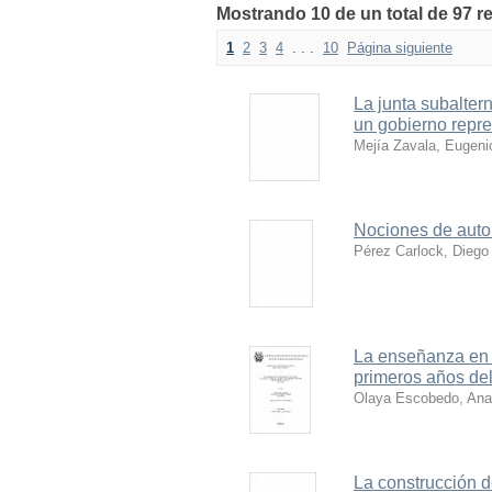
Mostrando 10 de un total de 97 re
1
2
3
4
. . .
10
Página siguiente
La junta subalter
un gobierno repre
Mejía Zavala, Eugeni
Nociones de auto
Pérez Carlock, Diego
La enseñanza en e
primeros años de
Olaya Escobedo, Ana 
La construcción d