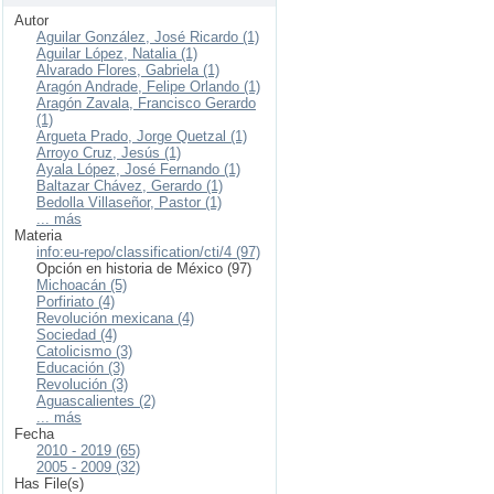
Autor
Aguilar González, José Ricardo (1)
Aguilar López, Natalia (1)
Alvarado Flores, Gabriela (1)
Aragón Andrade, Felipe Orlando (1)
Aragón Zavala, Francisco Gerardo
(1)
Argueta Prado, Jorge Quetzal (1)
Arroyo Cruz, Jesús (1)
Ayala López, José Fernando (1)
Baltazar Chávez, Gerardo (1)
Bedolla Villaseñor, Pastor (1)
... más
Materia
info:eu-repo/classification/cti/4 (97)
Opción en historia de México (97)
Michoacán (5)
Porfiriato (4)
Revolución mexicana (4)
Sociedad (4)
Catolicismo (3)
Educación (3)
Revolución (3)
Aguascalientes (2)
... más
Fecha
2010 - 2019 (65)
2005 - 2009 (32)
Has File(s)