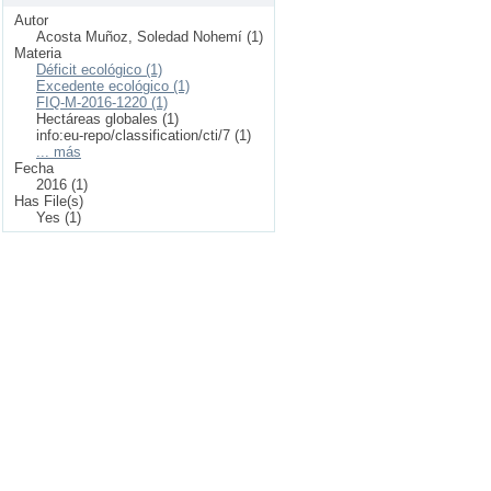
Autor
Acosta Muñoz, Soledad Nohemí (1)
Materia
Déficit ecológico (1)
Excedente ecológico (1)
FIQ-M-2016-1220 (1)
Hectáreas globales (1)
info:eu-repo/classification/cti/7 (1)
... más
Fecha
2016 (1)
Has File(s)
Yes (1)