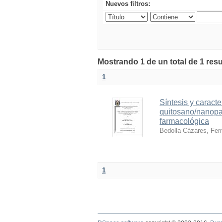
Nuevos filtros:
Mostrando 1 de un total de 1 resu
1
Síntesis y carac
quitosano/nanopar
farmacológica
Bedolla Cázares, Fer
1