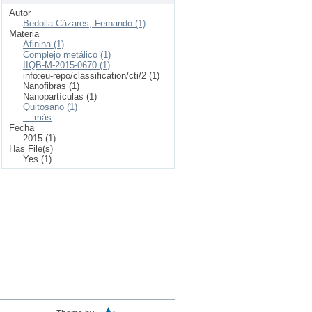
Autor
Bedolla Cázares, Fernando (1)
Materia
Afinina (1)
Complejo metálico (1)
IIQB-M-2015-0670 (1)
info:eu-repo/classification/cti/2 (1)
Nanofibras (1)
Nanopartículas (1)
Quitosano (1)
... más
Fecha
2015 (1)
Has File(s)
Yes (1)