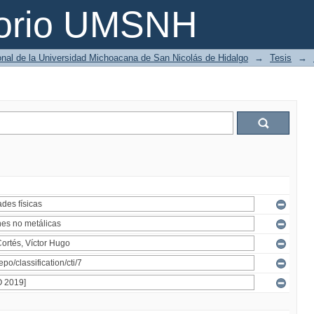
torio UMSNH
ional de la Universidad Michoacana de San Nicolás de Hidalgo
→
Tesis
→